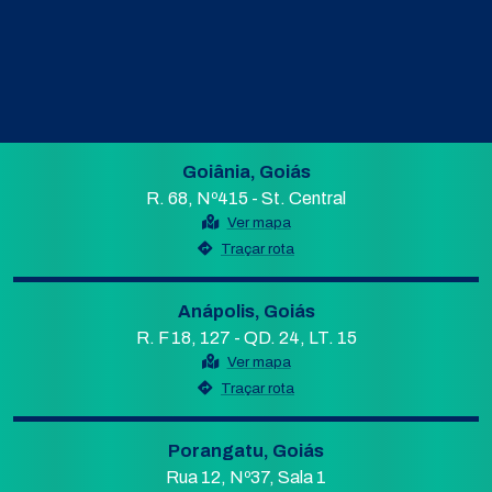
Goiânia, Goiás
R. 68, Nº415 - St. Central
Ver mapa
Traçar rota
Anápolis, Goiás
R. F 18, 127 - QD. 24, LT. 15
Ver mapa
Traçar rota
Porangatu, Goiás
Rua 12, Nº37, Sala 1