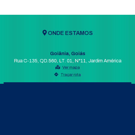
ONDE ESTAMOS
Goiânia, Goiás
Rua C-135, QD.560, LT. 01, N°11, Jardim América
Ver mapa
Traçar rota