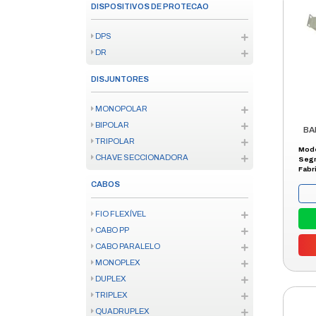
FIXAÇÃO
FIXAÇÃO
COLAS
IOT
ENERGIA
AUDIO
SENSORES IOT
KITS IOT/ZIGBEE
FECHADURAS IOT
TV SMART