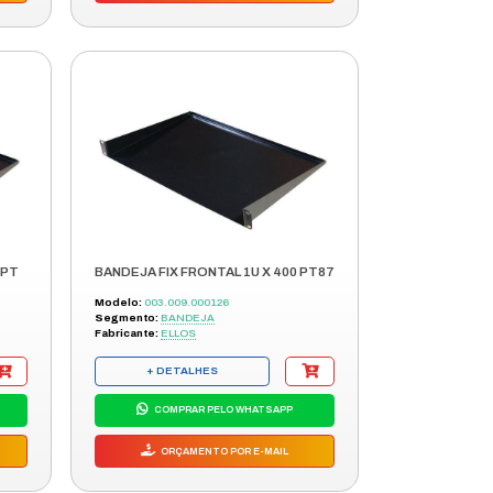
+ DETALHES
COMPRAR PELO WHATSAPP
ORÇAMENTO POR E-MAIL