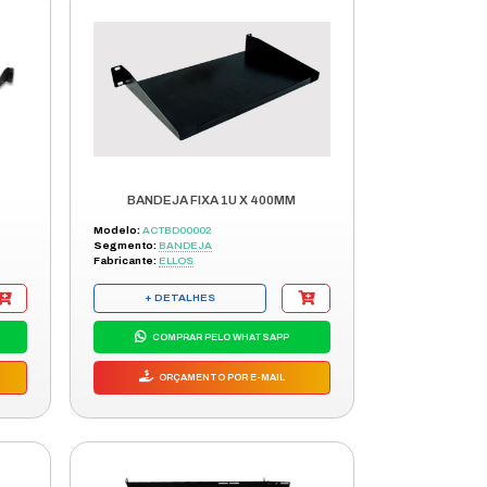
ORÇAMENTO POR E-MAIL
NTO
BANDEJA FIXA 1U X 250MM
Modelo:
4562
Segmento:
BANDEJA