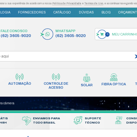
as tecnologias semelhantes para melhorar a sua experiência de acordo com a nossa
Po
S
INOVAÇÃO E TECNOLOGIA
FORNECEDORES
FALE CONOSCO
(62) 3605-9020
AUTOMAÇÃO
CONT
INCÊNDIO
REDES
AC