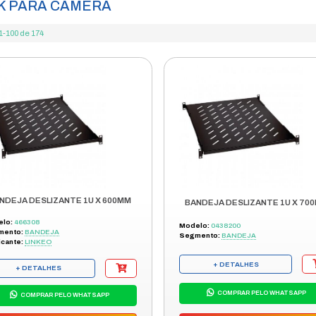
gurança eletrônica
rack para câmera
/
FRETE GRÁTIS
ENVIAMOS P
ENVIO EM 48H
TODO BRASI
RACK PARA CÂMERA
Itens 1-100 de 174