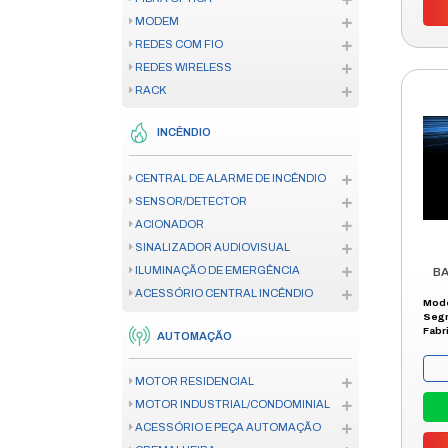
CÂMERA
GERENCIAMENTO DE IMAGEM
RACK PARA CÂMERA
OUTDOOR
PAREDE
PISO
BANDEJA
FRENTE FALSA
REGUA TOMADA
KIT VENTILACAO/ COOLER
ACESSÓRIOS RACK
REDES
FIBRA ÓPTICA
MODEM
REDES COM FIO