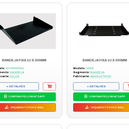
BANDEJA FIX FRONTAL 1U X 250 P
Modelo:
PA 09406
Segmento:
BANDEJA
Fabricante:
ELLOS
+ DETALHES
RTO
COMPRAR PELO WHATSAPP