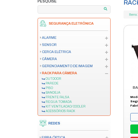
home
produtos
se
/
/
PAGAMENTO EM ATÉ 12X
**VERIFIQUE AS CONDIÇÕES
PESQUISE
SEGURANÇA ELETRÔNICA
ALARME
SENSOR
CERCA ELÉTRICA