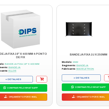
BANDEJA FIX 4PT 1U X 500 PT
Modelo:
12131312315564545
Segmento:
BANDEJA
Fabricante:
ELLOS
+ DETALHES
COMPRAR PELO WHATSAPP
ORÇAMENTO POR E-MAIL