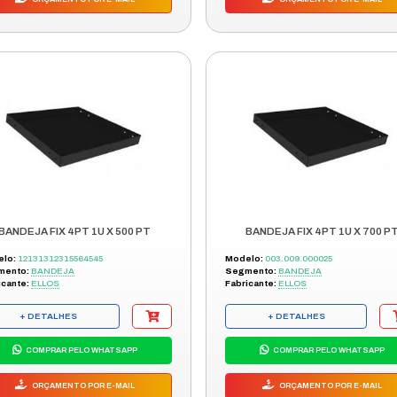
IO
BANDEJA DIO 48FO FIBRA OPTIC
Modelo:
32522
Segmento:
BANDEJA
Fabricante:
LEGRAND