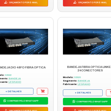
BANDEJA DESLIZANTE 1U X 600M
Modelo:
466308
Segmento:
BANDEJA
Fabricante:
LINKEO
+ DETALHES
COMPRAR PELO WHATSAPP
ORÇAMENTO POR E-MAIL