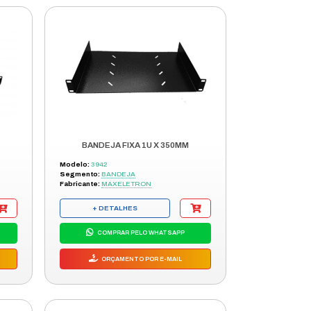
T
BANDEJA FIX FRONTAL 1U X 300 PT
Modelo:
003.009.000125
Segmento:
BANDEJA
Fabricante:
ELLOS
+ DETALHES
COMPRAR PELO WHATSAPP