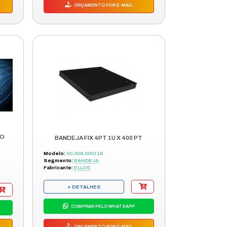
M
BANDEJA DESLIZANTE 1U X 700MM
Modelo:
0438200
Segmento:
BANDEJA
+ DETALHES
COMPRAR PELO WHATSAPP
ORÇAMENTO POR E-MAIL