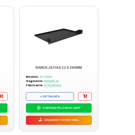
BANDEJA FIX 4PT 1U X 700 PT
Modelo:
003.009.000025
Segmento:
BANDEJA
Fabricante:
ELLOS
+ DETALHES
COMPRAR PELO WHATSAPP
ORÇAMENTO POR E-MAIL