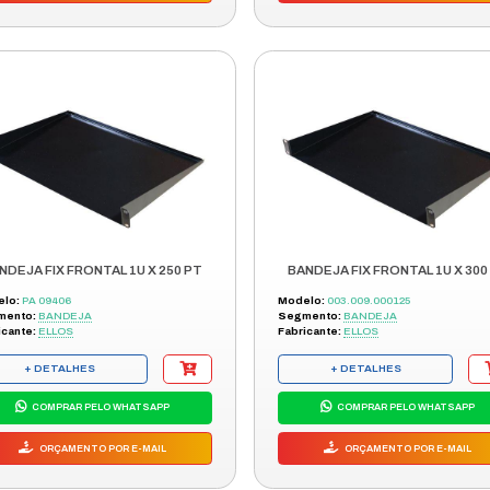
+ DETALHES
IAL
COMPRAR PELO WHATSAPP
ÃO
ORÇAMENTO POR E-MAIL