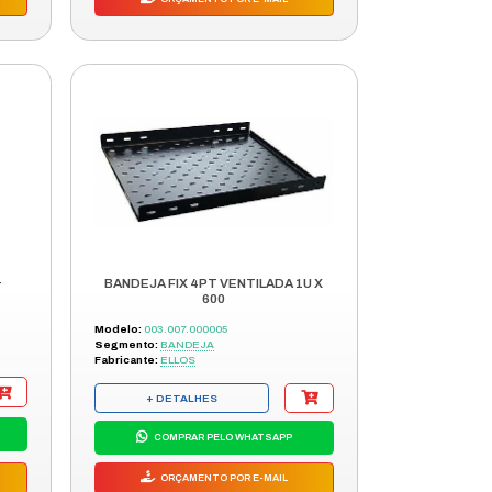
BANDEJA FIBRA OPTICA LINKEO
A
24CONECTORES
Modelo:
32520
Segmento:
BANDEJA
Fabricante:
LEGRAND