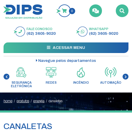
0
FALE CONOSCO
WHATSAPP
BUSCAR
(62) 3605-9020
(62) 3605-9020
ACESSAR MENU
Navegue pelos departamentos
SEGURANÇA
REDES
INCÊNDIO
AUTOMAÇÃO
C
ELETRÔNICA
home
/
produtos
/
energia
/
canaletas
CANALETAS