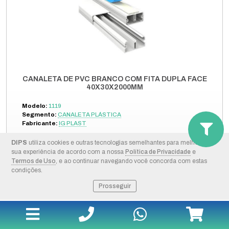
CANALETA DE PVC BRANCO COM FITA DUPLA FACE
40X30X2000MM
Modelo:
1119
Segmento:
CANALETA PLÁSTICA
Fabricante:
IG PLAST
DIPS
utiliza cookies e outras tecnologias semelhantes para melhorar a
+ DETALHES
sua experiência de acordo com a nossa
Política de Privacidade
e
Termos de Uso
, e ao continuar navegando você concorda com estas
condições.
COMPRAR PELO WHATSAPP
Prosseguir
ORÇAMENTO POR E-MAIL