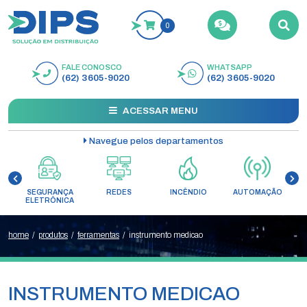
0
FALE CONOSCO
WHATSAPP
BUSCAR
(62) 3605-9020
(62) 3605-9020
ACESSAR MENU
Navegue pelos departamentos
SEGURANÇA
REDES
INCÊNDIO
AUTOMAÇÃO
C
ELETRÔNICA
home
/
produtos
/
ferramentas
/
instrumento medicao
INSTRUMENTO MEDICAO