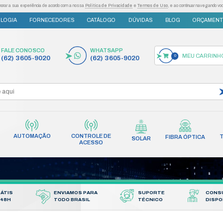
as tecnologias semelhantes para melhorar a sua experiência de acordo com a nossa
Po
S
INOVAÇÃO E TECNOLOGIA
FORNECEDORES
FALE CONOSCO
(62) 3605-9020
AUTOMAÇÃO
CONT
INCÊNDIO
REDES
AC