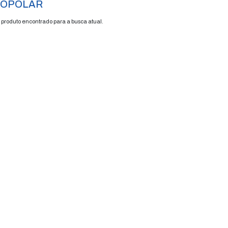
sjuntores
monopolar
/
FRETE GRÁTIS
ENVIAMOS P
ENVIO EM 48H
TODO BRASI
MONOPOLAR
Nenhum produto encontrado para a busca a