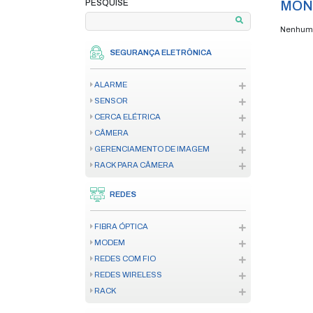
home
produtos
di
/
/
PAGAMENTO EM ATÉ 12X
**VERIFIQUE AS CONDIÇÕES
PESQUISE
SEGURANÇA ELETRÔNICA
ALARME
SENSOR
CERCA ELÉTRICA