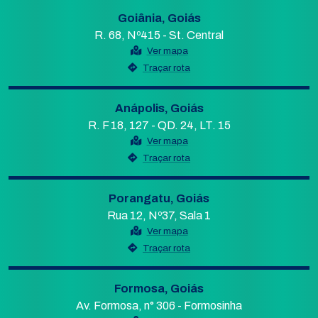
Goiânia, Goiás
R. 68, Nº415 - St. Central
Ver mapa
Traçar rota
Anápolis, Goiás
R. F 18, 127 - QD. 24, LT. 15
Ver mapa
Traçar rota
Porangatu, Goiás
Rua 12, Nº37, Sala 1
Ver mapa
Traçar rota
Formosa, Goiás
Av. Formosa, n° 306 - Formosinha