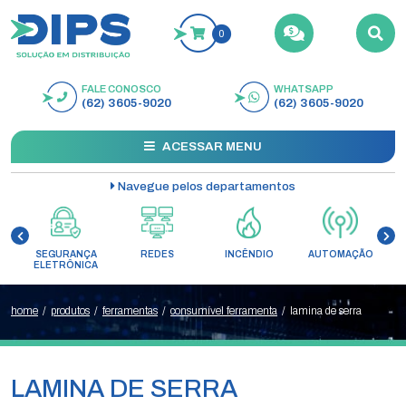
0
FALE CONOSCO
WHATSAPP
BUSCAR
(62) 3605-9020
(62) 3605-9020
ACESSAR MENU
Navegue pelos departamentos
SEGURANÇA
REDES
INCÊNDIO
AUTOMAÇÃO
C
ELETRÔNICA
home
/
produtos
/
ferramentas
/
consumível ferramenta
/
lamina de serra
LAMINA DE SERRA