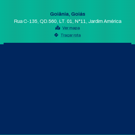
Goiânia, Goiás
Rua C-135, QD.560, LT. 01, N°11, Jardim América
Ver mapa
Traçar rota