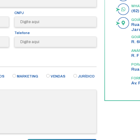
Fale com o
nosso time especializ
Preencha o formulário com suas inf
Em breve nossa equipe entrará em cont
CNPJ