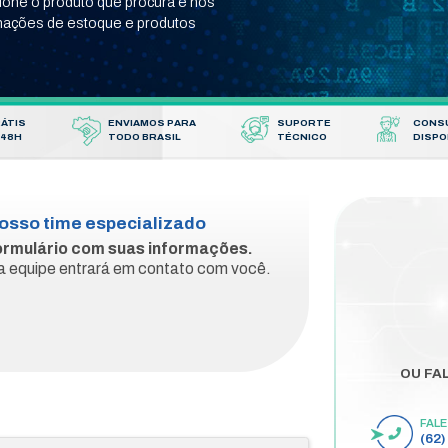
 CONOSCO
que procurava?
mulário abaixo e adicione o produto que procura
para você com informações de estoque e produ
FRETE GRÁTIS
ENVIAMOS P
ENVIO EM 48H
TODO BRASI