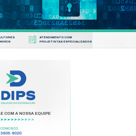
 e nós
tos
ARA
SUPORTE
CONSULTORE
L
TÉCNICO
DISPONÍVEIS