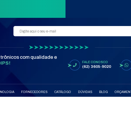
ENVIAR
Goiânia, Goiás
1, Jardim
R. 68, Nº415 - St. Central
Ver mapa