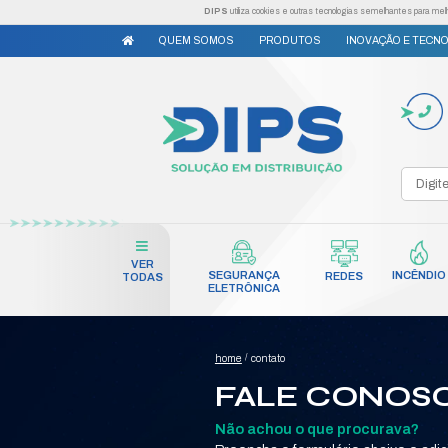
DIPS
utiliza cookies e outr
QUEM SOMOS
PRODUTO
VER
SEGURANÇA
TODAS
ELETRÔNICA