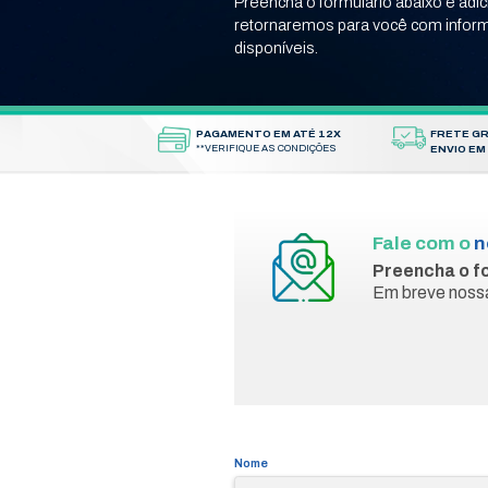
home
contato
/
FALE
Não achou o 
Preencha o for
retornaremos 
disponíveis.
PAGAMENTO EM ATÉ 12X
**VERIFIQUE AS CONDIÇÕES