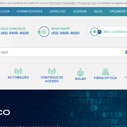
as tecnologias semelhantes para melhorar a sua experiência de acordo com a nossa
Po
S
INOVAÇÃO E TECNOLOGIA
FORNECEDORES
FALE CONOSCO
(62) 3605-9020
AUTOMAÇÃO
CONT
INCÊNDIO
REDES
AC