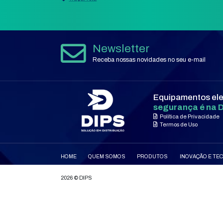
ONDE ESTAMOS
Goiânia, Goiás
Rua C-135, QD.560, LT. 01, N°1
América