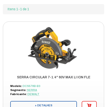
Itens 1-1 de 1
SERRA CIRCULAR 7-1.4" 60V MAX LI ION FLE
Modelo:
DCS578B-B3
Segmento:
SERRA
Fabricante:
DEWALT
+ DETALHES