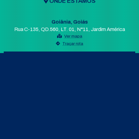
ONDE ESTAMOS
Goiânia, Goiás
Rua C-135, QD.560, LT. 01, N°11, Jardim América
Ver mapa
Traçar rota