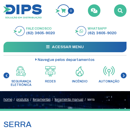
0
FALE CONOSCO
WHATSAPP
BUSCAR
(62) 3605-9020
(62) 3605-9020
ACESSAR MENU
Navegue pelos departamentos
SEGURANÇA
REDES
INCÊNDIO
AUTOMAÇÃO
C
ELETRÔNICA
home
/
produtos
/
ferramentas
/
ferramenta manual
/
serra
SERRA