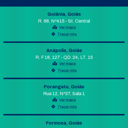
Goiânia, Goiás
R. 68, Nº415 - St. Central
Ver mapa
Traçar rota
Anápolis, Goiás
R. F 18, 127 - QD. 24, LT. 15
Ver mapa
Traçar rota
Porangatu, Goiás
Rua 12, Nº37, Sala 1
Ver mapa
Traçar rota
Formosa, Goiás