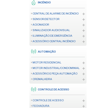
CÂMERA
GERENCIAMENTO DE IMAGEM
RACK PARA CÂMERA
REDES
FIBRA ÓPTICA
MODEM
REDES COM FIO
REDES WIRELESS
RACK
INCÊNDIO