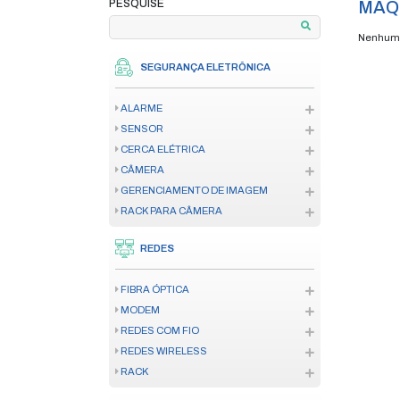
home
produtos
ma
/
/
PAGAMENTO EM ATÉ 12X
**VERIFIQUE AS CONDIÇÕES
PESQUISE
SEGURANÇA ELETRÔNICA
ALARME
SENSOR
CERCA ELÉTRICA