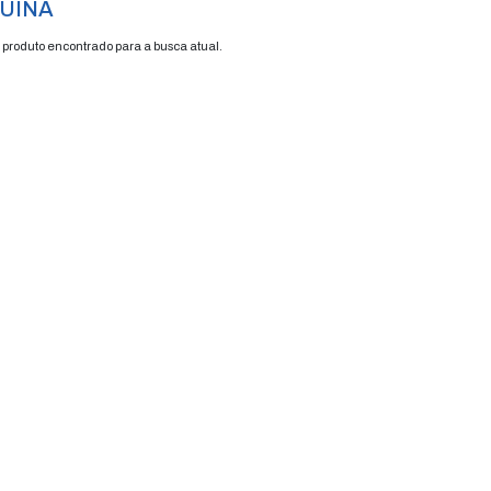
quina
FRETE GRÁTIS
ENVIAMOS P
ENVIO EM 48H
TODO BRASI
MAQUINA
Nenhum produto encontrado para a busca a