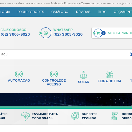
as tecnologias semelhantes para melhorar a sua experiência de acordo com a nossa
Po
S
INOVAÇÃO E TECNOLOGIA
FORNECEDORES
FALE CONOSCO
(62) 3605-9020
AUTOMAÇÃO
CONT
INCÊNDIO
REDES
AC