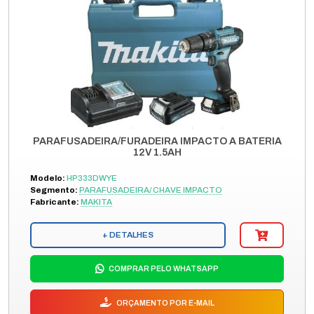
PARAFUSADEIRA/FURADEIRA IMPACTO A BATERIA
12V 1.5AH
Modelo:
HP333DWYE
Segmento:
PARAFUSADEIRA/ CHAVE IMPACTO
Fabricante:
MAKITA
+ DETALHES
COMPRAR PELO WHATSAPP
ORÇAMENTO POR E-MAIL