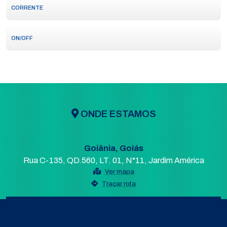
CORRENTE
ON/OFF
ONDE ESTAMOS
Goiânia, Goiás
Rua C-135, QD.560, LT. 01, N°11, Jardim América
Ver mapa
Traçar rota