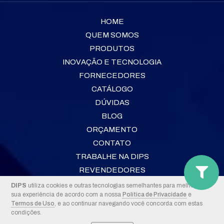
HOME
QUEM SOMOS
PRODUTOS
INOVAÇÃO E TECNOLOGIA
FORNECEDORES
CATÁLOGO
DÚVIDAS
BLOG
ORÇAMENTO
CONTATO
TRABALHE NA DIPS
REVENDEDORES
DIPS
utiliza cookies e outras tecnologias semelhantes para melhorar a
sua experiência de acordo com a nossa
Política de Privacidade
e
2026 © DIPS
Termos de Uso
, e ao continuar navegando você concorda com estas
condições.