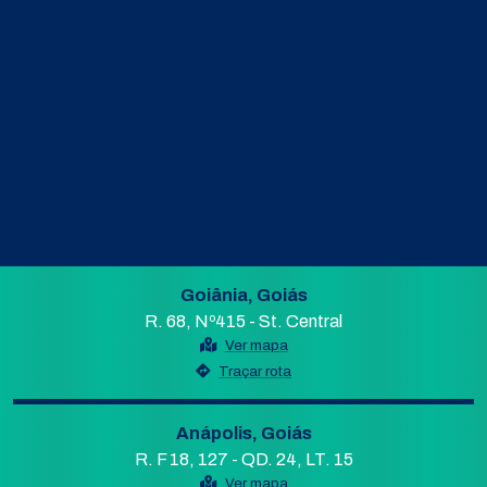
Goiânia, Goiás
R. 68, Nº415 - St. Central
Ver mapa
Traçar rota
Anápolis, Goiás
R. F 18, 127 - QD. 24, LT. 15
Ver mapa