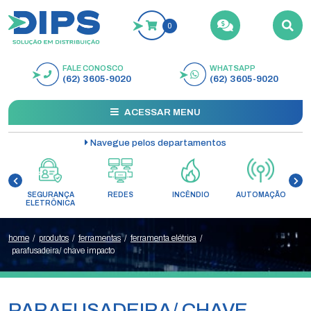
0
FALE CONOSCO
WHATSAPP
BUSCAR
(62) 3605-9020
(62) 3605-9020
ACESSAR MENU
Navegue pelos departamentos
SEGURANÇA
REDES
INCÊNDIO
AUTOMAÇÃO
C
ELETRÔNICA
home
/
produtos
/
ferramentas
/
ferramenta elétrica
/
parafusadeira/ chave impacto
PARAFUSADEIRA/ CHAVE