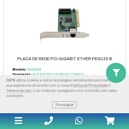
PLACA DE REDE PCI GIGABIT ETHER PEG132 B
Modelo:
4005008
Segmento:
ACESSÓRIO DE REDE COM FIO
Fabricante:
INTELBRAS
DIPS
utiliza cookies e outras tecnologias semelhantes para melhorar a
sua experiência de acordo com a nossa
Política de Privacidade
e
Termos de Uso
, e ao continuar navegando você concorda com estas
+ DETALHES
condições.
Prosseguir
COMPRAR PELO WHATSAPP
ORÇAMENTO POR E-MAIL