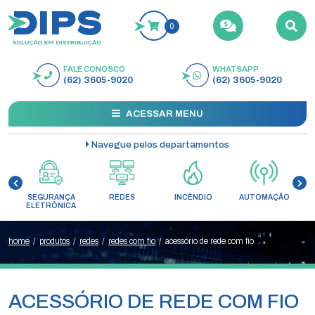
0
FALE CONOSCO
WHATSAPP
BUSCAR
(62) 3605-9020
(62) 3605-9020
ACESSAR MENU
Navegue pelos departamentos
SEGURANÇA
REDES
INCÊNDIO
AUTOMAÇÃO
C
ELETRÔNICA
home
/
produtos
/
redes
/
redes com fio
/
acessório de rede com fio
ACESSÓRIO DE REDE COM FIO