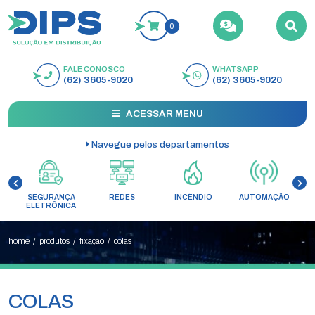
0
FALE CONOSCO
WHATSAPP
BUSCAR
(62) 3605-9020
(62) 3605-9020
ACESSAR MENU
Navegue pelos departamentos
SEGURANÇA
REDES
INCÊNDIO
AUTOMAÇÃO
C
ELETRÔNICA
home
/
produtos
/
fixação
/
colas
COLAS