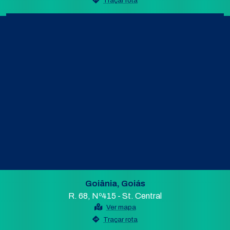
Traçar rota
Goiânia, Goiás
R. 68, Nº415 - St. Central
Ver mapa
Traçar rota