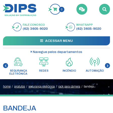
0
FALE CONOSCO
WHATSAPP
BUSCAR
(62) 3605-9020
(62) 3605-9020
ACESSAR MENU
Navegue pelos departamentos
SEGURANÇA
REDES
INCÊNDIO
AUTOMAÇÃO
C
ELETRÔNICA
home
/
produtos
/
segurança eletrônica
/
rack para câmera
/
bandeja
BANDEJA