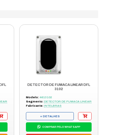
ARA
SUPORTE
CONSULTORE
L
TÉCNICO
DISPONÍVEIS
 LINEAR