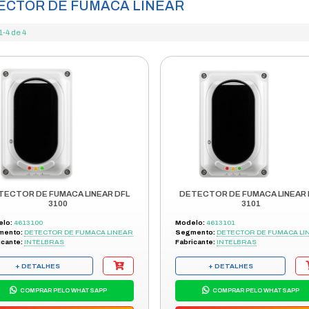
cêndio
sensor/detector
detector de fumaca linear
/
/
FRETE GRÁTIS
ENVIAMOS P
ENVIO EM 48H
TODO BRASI
DETECTOR DE FUMACA
Itens 1-4 de 4