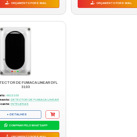
DETECTOR DE FUMACA LINEAR D
3100
Modelo:
4613100
Segmento:
DETECTOR DE FUMACA LIN
Fabricante:
INTELBRAS
+ DETALHES
COMPRAR PELO WHATSAPP
ORÇAMENTO POR E-MAIL