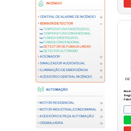
CÂMERA
GERENCIAMENTO DE IMAGEM
RACK PARA CÂMERA
REDES
FIBRA ÓPTICA
MODEM
REDES COM FIO
REDES WIRELESS
RACK
INCÊNDIO