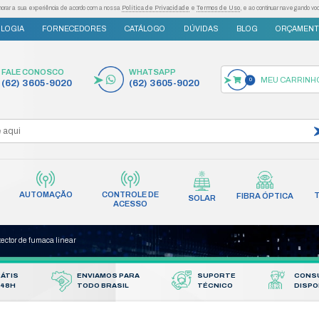
as tecnologias semelhantes para melhorar a sua experiência de acordo com a nossa
Po
S
INOVAÇÃO E TECNOLOGIA
FORNECEDORES
FALE CONOSCO
(62) 3605-9020
AUTOMAÇÃO
CONT
INCÊNDIO
REDES
AC