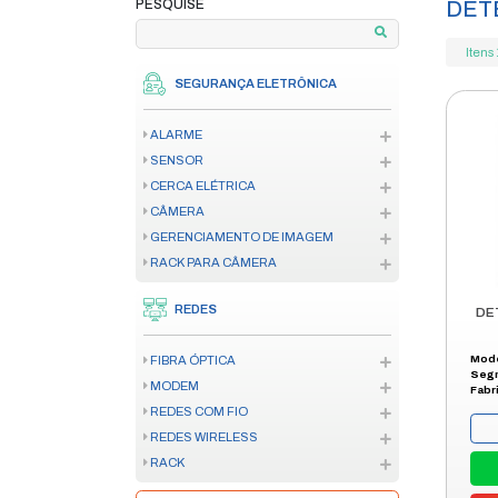
home
produtos
in
/
/
PAGAMENTO EM ATÉ 12X
**VERIFIQUE AS CONDIÇÕES
PESQUISE
SEGURANÇA ELETRÔNICA
ALARME
SENSOR
CERCA ELÉTRICA