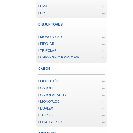
FIXAÇÃO
COLAS
IOT
ENERGIA
AUDIO
SENSORES IOT
KITS IOT/ZIGBEE
FECHADURAS IOT
TV SMART
CONTROLE SMART
VÍDEO PORTEIRO SMART