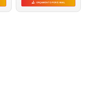
FL
DETECTOR DE FUMACA LINEAR DFL
3101
Modelo:
4613101
EAR
Segmento:
DETECTOR DE FUMACA LINEAR
Fabricante:
INTELBRAS
+ DETALHES
COMPRAR PELO WHATSAPP
ORÇAMENTO POR E-MAIL