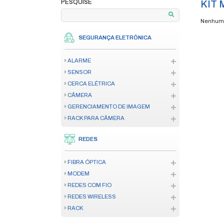
home
produtos
te
/
/
PAGAMENTO EM ATÉ 12X
**VERIFIQUE AS CONDIÇÕES
PESQUISE
SEGURANÇA ELETRÔNICA
ALARME
SENSOR
CERCA ELÉTRICA