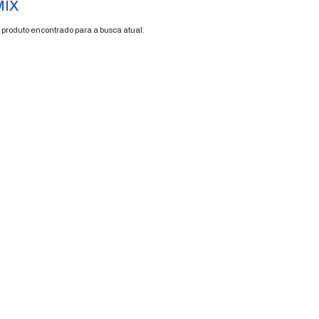
rminais
kit mix
/
FRETE GRÁTIS
ENVIAMOS P
ENVIO EM 48H
TODO BRASI
KIT MIX
Nenhum produto encontrado para a busca a