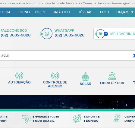
as tecnologias semelhantes para melhorar a sua experiência de acordo com a nossa
Po
S
INOVAÇÃO E TECNOLOGIA
FORNECEDORES
FALE CONOSCO
(62) 3605-9020
AUTOMAÇÃO
CONT
INCÊNDIO
REDES
AC