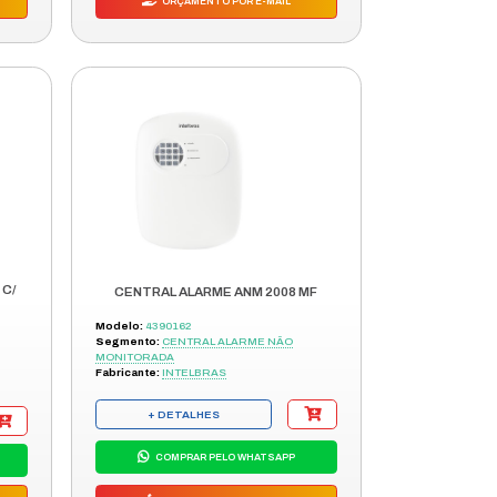
+ DETALHES
COMPRAR PELO WHATSAPP
ORÇAMENTO POR E-MAIL