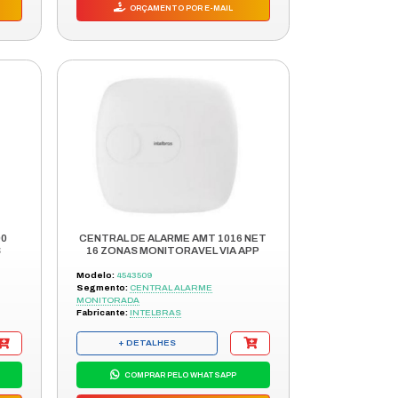
COMPRAR PELO WHATSAPP
ORÇAMENTO POR E-MAIL
/
CENTRAL ALARME ANM 3004 ST C/