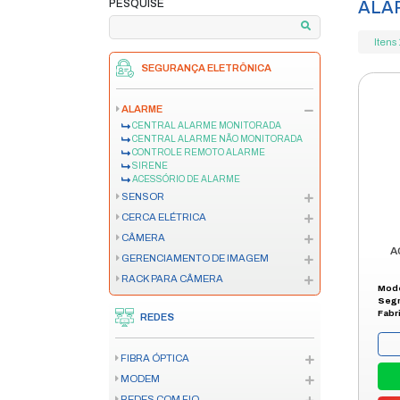
home
produtos
se
/
/
PAGAMENTO EM ATÉ 12X
**VERIFIQUE AS CONDIÇÕES
PESQUISE
SEGURANÇA ELETRÔNICA
ALARME
CENTRAL ALARME MONITORAD
CENTRAL ALARME NÃO MONITO
CONTROLE REMOTO ALARME