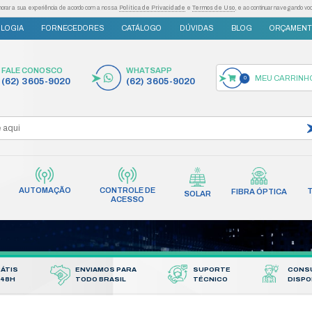
as tecnologias semelhantes para melhorar a sua experiência de acordo com a nossa
Po
S
INOVAÇÃO E TECNOLOGIA
FORNECEDORES
FALE CONOSCO
(62) 3605-9020
AUTOMAÇÃO
CONT
INCÊNDIO
REDES
AC