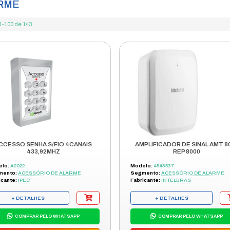
gurança eletrônica
alarme
/
FRETE GRÁTIS
ENVIAMOS P
ENVIO EM 48H
TODO BRASI
ALARME
Itens 1-100 de 143
A
RADA