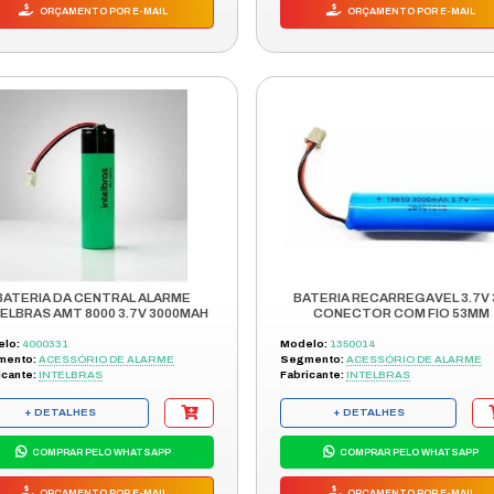
ACCESSO SENHA S/FIO 4CANAI
433,92MHZ
Modelo:
A2022
Segmento:
ACESSÓRIO DE ALARME
Fabricante:
IPEC
+ DETALHES
COMPRAR PELO WHATSAPP
ORÇAMENTO POR E-MAIL