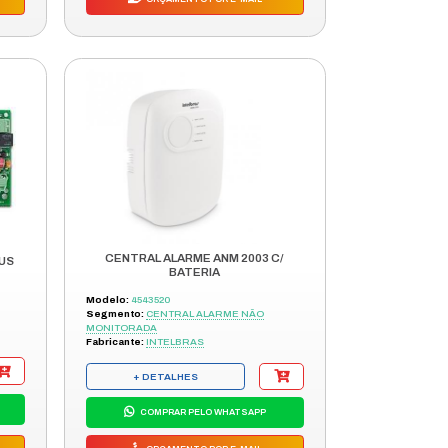
BATERIA RECARREGAVEL 3.7V 3A
AH
CONECTOR COM FIO 53MM
Modelo:
1350014
Segmento:
ACESSÓRIO DE ALARME
Fabricante:
INTELBRAS