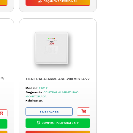
CENTRAL ALARME AMT 3010 PLUS
Modelo:
4390191
Segmento:
CENTRAL ALARME
MONITORADA
Fabricante:
INTELBRAS
+ DETALHES
COMPRAR PELO WHATSAPP
ORÇAMENTO POR E-MAIL