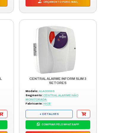
CENTRAL ALARME ANM 2004 MF C/
BATERIA
Modelo:
4543521
Segmento:
CENTRAL ALARME NÃO
MONITORADA
Fabricante:
INTELBRAS
+ DETALHES