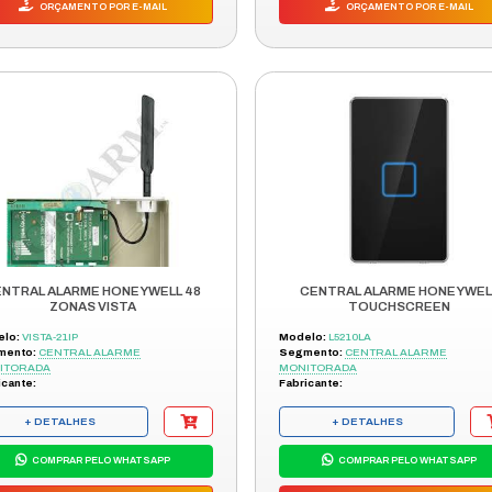
CENTRAL ALARME ANM 2004 MF
Modelo:
4390161
Segmento:
CENTRAL ALARME NÃO
RTO
MONITORADA
Fabricante:
INTELBRAS
+ DETALHES