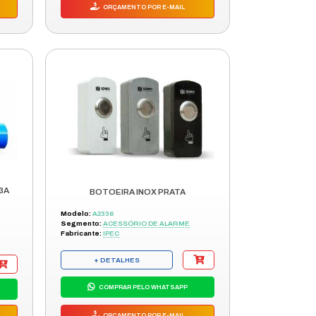
S
AMPLIFICADOR DE SINAL AMT 8000
REP 8000
Modelo:
4543537
Segmento:
ACESSÓRIO DE ALARME
Fabricante:
INTELBRAS
+ DETALHES
COMPRAR PELO WHATSAPP
ORÇAMENTO POR E-MAIL