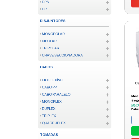
FIXAÇÃO
COLAS
IOT
ENERGIA
AUDIO
SENSORES IOT
KITS IOT/ZIGBEE
FECHADURAS IOT
TV SMART
CONTROLE SMART
VÍDEO PORTEIRO SMART