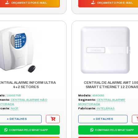
COMPRAR PELO WHATSAPP
ORÇAMENTO POR E-MAIL
CENTRAL ALARME ANM 2008 MF C