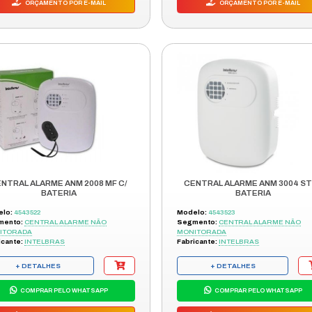
CENTRAL ALARME ACTIVE 20
ETHERNET V4
Modelo:
31814
Segmento:
CENTRAL ALARME
MONITORADA
Fabricante:
+ DETALHES
COMPRAR PELO WHATSAPP
ORÇAMENTO POR E-MAIL