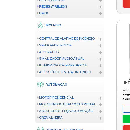
SIRENE
ACESSÓRIO DE ALARME
SENSOR
CERCA ELÉTRICA
CÂMERA
GERENCIAMENTO DE IMAGEM
RACK PARA CÂMERA
REDES
FIBRA ÓPTICA
MODEM
REDES COM FIO
REDES WIRELESS