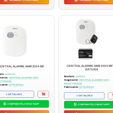
IAL
+ DETALHES
ÃO
COMPRAR PELO WHATSAPP
ORÇAMENTO POR E-MAIL