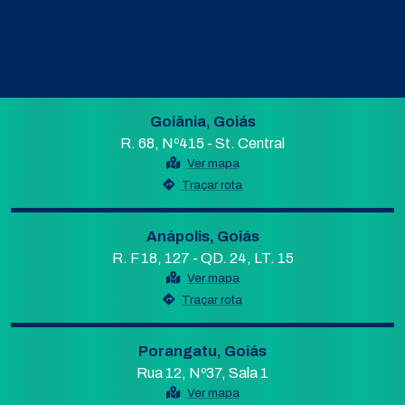
Goiânia, Goiás
R. 68, Nº415 - St. Central
Ver mapa
Traçar rota
Anápolis, Goiás
R. F 18, 127 - QD. 24, LT. 15
Ver mapa
Traçar rota
Porangatu, Goiás
Rua 12, Nº37, Sala 1
Ver mapa