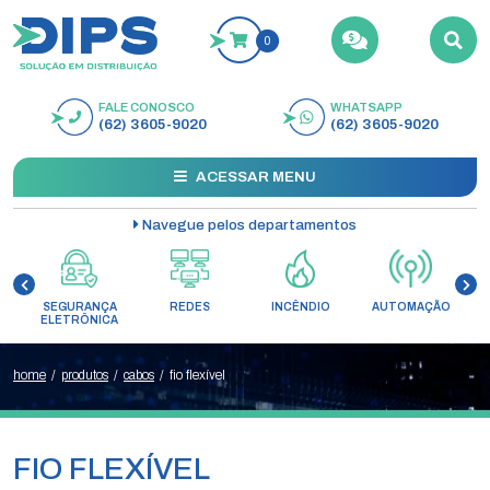
0
FALE CONOSCO
WHATSAPP
BUSCAR
(62) 3605-9020
(62) 3605-9020
ACESSAR MENU
Navegue pelos departamentos
SEGURANÇA
REDES
INCÊNDIO
AUTOMAÇÃO
C
ELETRÔNICA
home
/
produtos
/
cabos
/
fio flexível
FIO FLEXÍVEL