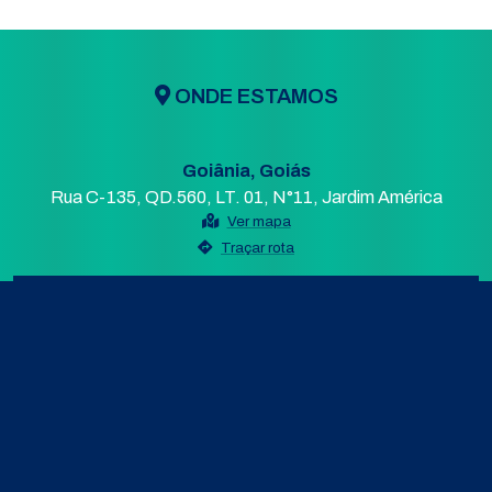
ONDE ESTAMOS
Goiânia, Goiás
Rua C-135, QD.560, LT. 01, N°11, Jardim América
Ver mapa
Traçar rota