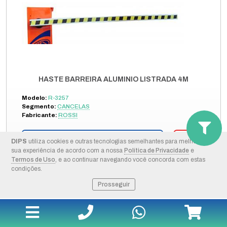
HASTE BARREIRA ALUMINIO LISTRADA 4M
Modelo:
R-3257
Segmento:
CANCELAS
Fabricante:
ROSSI
+ DETALHES
DIPS
utiliza cookies e outras tecnologias semelhantes para melhorar a
sua experiência de acordo com a nossa
Política de Privacidade
e
Termos de Uso
, e ao continuar navegando você concorda com estas
COMPRAR PELO WHATSAPP
condições.
Prosseguir
ORÇAMENTO POR E-MAIL