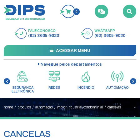
0
FALE CONOSCO
WHATSAPP
BUSCAR
(62) 3605-9020
(62) 3605-9020
ACESSAR MENU
Navegue pelos departamentos
SEGURANÇA
REDES
INCÊNDIO
AUTOMAÇÃO
C
ELETRÔNICA
home
/
produtos
/
automação
/
motor industrial/condominial
/
cancelas
CANCELAS