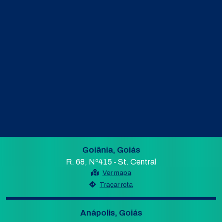
Goiânia, Goiás
R. 68, Nº415 - St. Central
Ver mapa
Traçar rota
Anápolis, Goiás