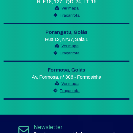
R. F 18, 127 - QD. 24, LT. 15
Ver mapa
Traçar rota
Porangatu, Goiás
Rua 12, Nº37, Sala 1
Ver mapa
Traçar rota
Formosa, Goiás
Av. Formosa, n° 306 - Formosinha
Ver mapa
Traçar rota
Newsletter