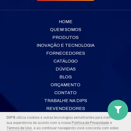
HOME
QUEM SOMOS
PRODUTOS
INOVAÇÃO E TECNOLOGIA
FORNECEDORES
CATÁLOGO
DÚVIDAS
BLOG
ORÇAMENTO
CONTATO
TRABALHE NA DIPS
REVENDEDORES
DIPS
utiliza cookies e outras tecnologias semelhantes para melhorar a
sua experiência de acordo com a nossa
Política de Privacidade
e
2026 © DIPS
Termos de Uso
, e ao continuar navegando você concorda com estas