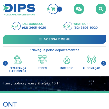
0
FALE CONOSCO
WHATSAPP
BUSCAR
(62) 3605-9020
(62) 3605-9020
ACESSAR MENU
Navegue pelos departamentos
SEGURANÇA
REDES
INCÊNDIO
AUTOMAÇÃO
C
ELETRÔNICA
home
/
produtos
/
redes
/
fibra óptica
/
ont
ONT