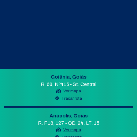
Goiânia, Goiás
R. 68, Nº415 - St. Central
Ver mapa
Traçar rota
Anápolis, Goiás
R. F 18, 127 - QD. 24, LT. 15
Ver mapa