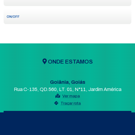
ON/OFF
ONDE ESTAMOS
Goiânia, Goiás
Rua C-135, QD.560, LT. 01, N°11, Jardim América
Ver mapa
Traçar rota