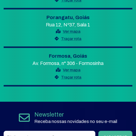
Traçar rota
Porangatu, Goiás
Rua 12, Nº37, Sala 1
Ver mapa
Traçar rota
Formosa, Goiás
Av. Formosa, n° 306 - Formosinha
Ver mapa
Traçar rota
Newsletter
Receba nossas novidades no seu e-mail