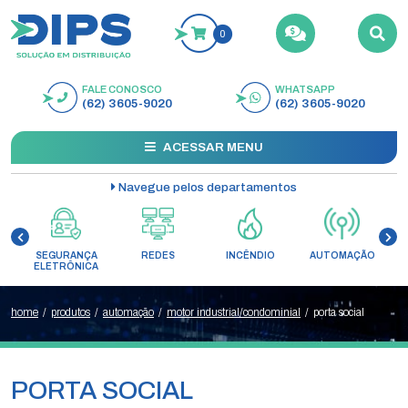
0
FALE CONOSCO
WHATSAPP
BUSCAR
(62) 3605-9020
(62) 3605-9020
ACESSAR MENU
Navegue pelos departamentos
SEGURANÇA
REDES
INCÊNDIO
AUTOMAÇÃO
C
ELETRÔNICA
home
/
produtos
/
automação
/
motor industrial/condominial
/
porta social
PORTA SOCIAL