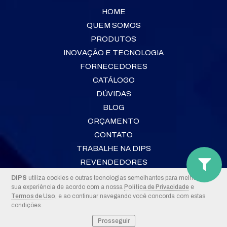
HOME
QUEM SOMOS
PRODUTOS
INOVAÇÃO E TECNOLOGIA
FORNECEDORES
CATÁLOGO
DÚVIDAS
BLOG
ORÇAMENTO
CONTATO
TRABALHE NA DIPS
REVENDEDORES
DIPS
utiliza cookies e outras tecnologias semelhantes para melhorar a
sua experiência de acordo com a nossa
Política de Privacidade
e
2026 © DIPS
Termos de Uso
, e ao continuar navegando você concorda com estas
condições.
Prosseguir