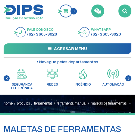
0
FALE CONOSCO
WHATSAPP
BUSCAR
(62) 3605-9020
(62) 3605-9020
ACESSAR MENU
Navegue pelos departamentos
A
REDES
INCÊNDIO
AUTOMAÇÃO
CONTROLE DE
A
ACESSO
home
/
produtos
/
ferramentas
/
ferramenta manual
/
maletas de ferramentas
MALETAS DE FERRAMENTAS