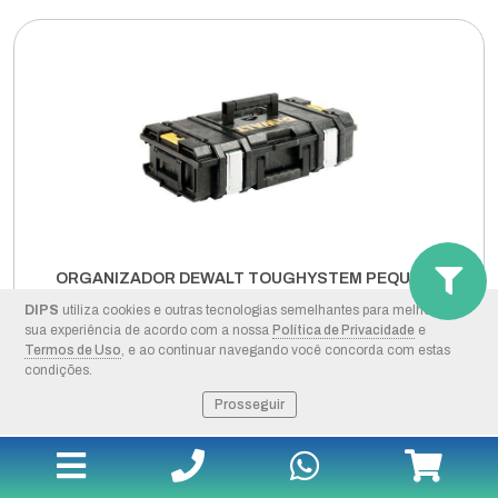
ORGANIZADOR DEWALT TOUGHYSTEM PEQUENO
DIPS
utiliza cookies e outras tecnologias semelhantes para melhorar a
Modelo:
DWST08201
sua experiência de acordo com a nossa
Política de Privacidade
e
Segmento:
MALETAS DE FERRAMENTAS
Termos de Uso
, e ao continuar navegando você concorda com estas
Fabricante:
DEWALT
condições.
Prosseguir
+ DETALHES
COMPRAR PELO WHATSAPP