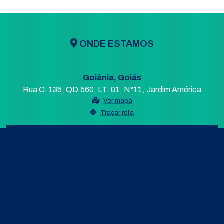
ONDE ESTAMOS
Goiânia, Goiás
Rua C-135, QD.560, LT. 01, N°11, Jardim América
Ver mapa
Traçar rota