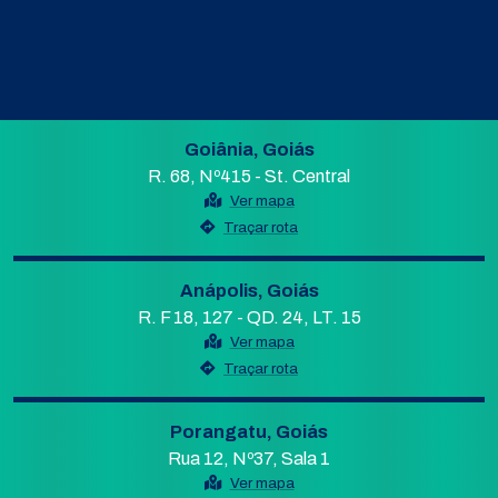
Goiânia, Goiás
R. 68, Nº415 - St. Central
Ver mapa
Traçar rota
Anápolis, Goiás
R. F 18, 127 - QD. 24, LT. 15
Ver mapa
Traçar rota
Porangatu, Goiás
Rua 12, Nº37, Sala 1
Ver mapa