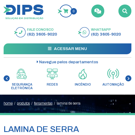
0
FALE CONOSCO
WHATSAPP
BUSCAR
(62) 3605-9020
(62) 3605-9020
ACESSAR MENU
Navegue pelos departamentos
SEGURANÇA
REDES
INCÊNDIO
AUTOMAÇÃO
C
ELETRÔNICA
home
/
produtos
/
ferramentas
/
lamina de serra
LAMINA DE SERRA