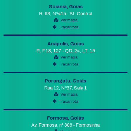
Goiânia, Goiás
R. 68, Nº415 - St. Central
Ver mapa
Traçar rota
Anápolis, Goiás
R. F 18, 127 - QD. 24, LT. 15
Ver mapa
Traçar rota
Porangatu, Goiás
Rua 12, Nº37, Sala 1
Ver mapa
Traçar rota
Formosa, Goiás
Av. Formosa, n° 306 - Formosinha