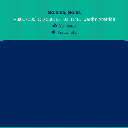
Goiânia, Goiás
Rua C-135, QD.560, LT. 01, N°11, Jardim América
Ver mapa
Traçar rota