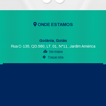
ONDE ESTAMOS
Goiânia, Goiás
Rua C-135, QD.560, LT. 01, N°11, Jardim América
Ver mapa
Traçar rota