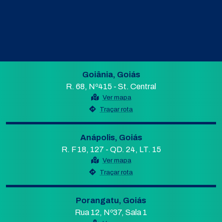
Goiânia, Goiás
R. 68, Nº415 - St. Central
Ver mapa
Traçar rota
Anápolis, Goiás
R. F 18, 127 - QD. 24, LT. 15
Ver mapa
Traçar rota
Porangatu, Goiás
Rua 12, Nº37, Sala 1