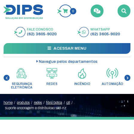
0
FALE CONOSCO
WHATSAPP
BUSCAR
(62) 3605-9020
(62) 3605-9020
ACESSAR MENU
Navegue pelos departamentos
SEGURANÇA
REDES
INCÊNDIO
AUTOMAÇÃO
C
ELETRÔNICA
home
/
produtos
/
redes
/
fibra óptica
/
olt
/
suporte ancoragem e distribuicao sad-nz