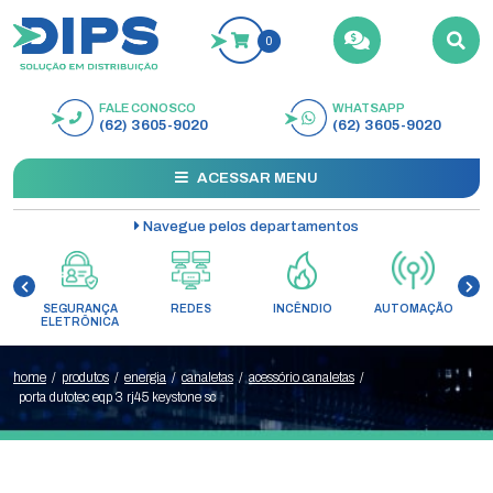
0
FALE CONOSCO
WHATSAPP
BUSCAR
(62) 3605-9020
(62) 3605-9020
ACESSAR MENU
Navegue pelos departamentos
SEGURANÇA
REDES
INCÊNDIO
AUTOMAÇÃO
C
ELETRÔNICA
home
/
produtos
/
energia
/
canaletas
/
acessório canaletas
/
porta dutotec eqp 3 rj45 keystone sc