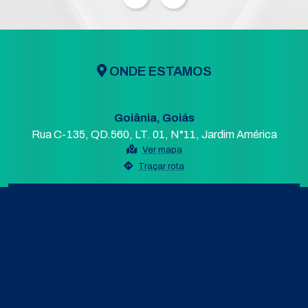
ONDE ESTAMOS
Goiânia, Goiás
Rua C-135, QD.560, LT. 01, N°11, Jardim América
Ver mapa
Traçar rota