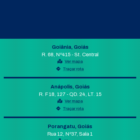
Goiânia, Goiás
R. 68, Nº415 - St. Central
Ver mapa
Traçar rota
Anápolis, Goiás
R. F 18, 127 - QD. 24, LT. 15
Ver mapa
Traçar rota
Porangatu, Goiás
Rua 12, Nº37, Sala 1