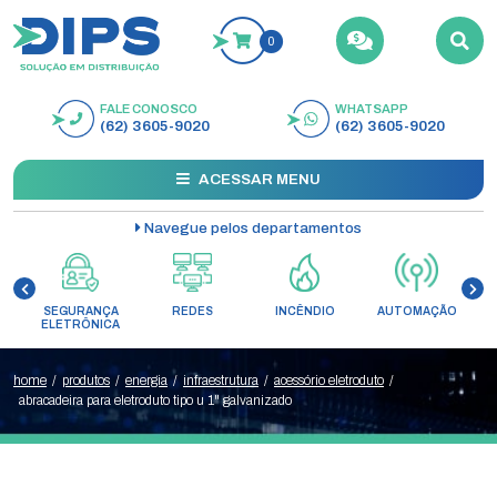
0
FALE CONOSCO
WHATSAPP
BUSCAR
(62) 3605-9020
(62) 3605-9020
ACESSAR MENU
Navegue pelos departamentos
SEGURANÇA
REDES
INCÊNDIO
AUTOMAÇÃO
C
ELETRÔNICA
home
/
produtos
/
energia
/
infraestrutura
/
acessório eletroduto
/
abracadeira para eletroduto tipo u 1" galvanizado