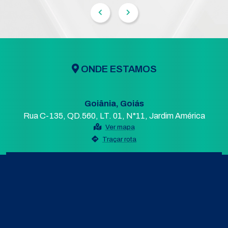
ONDE ESTAMOS
Goiânia, Goiás
Rua C-135, QD.560, LT. 01, N°11, Jardim América
Ver mapa
Traçar rota