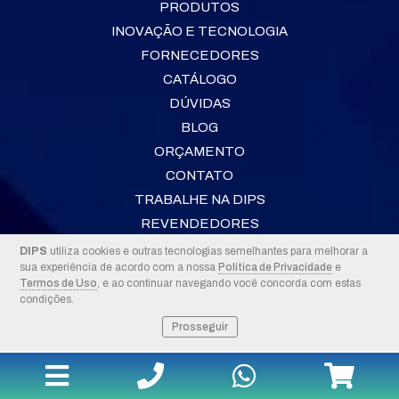
PRODUTOS
INOVAÇÃO E TECNOLOGIA
FORNECEDORES
CATÁLOGO
DÚVIDAS
BLOG
ORÇAMENTO
CONTATO
TRABALHE NA DIPS
REVENDEDORES
DIPS
utiliza cookies e outras tecnologias semelhantes para melhorar a
sua experiência de acordo com a nossa
Política de Privacidade
e
2026 © DIPS
Termos de Uso
, e ao continuar navegando você concorda com estas
condições.
Prosseguir