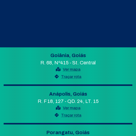
Goiânia, Goiás
R. 68, Nº415 - St. Central
Ver mapa
Traçar rota
Anápolis, Goiás
R. F 18, 127 - QD. 24, LT. 15
Ver mapa
Traçar rota
Porangatu, Goiás