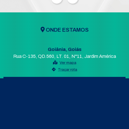
ONDE ESTAMOS
Goiânia, Goiás
Rua C-135, QD.560, LT. 01, N°11, Jardim América
Ver mapa
Traçar rota