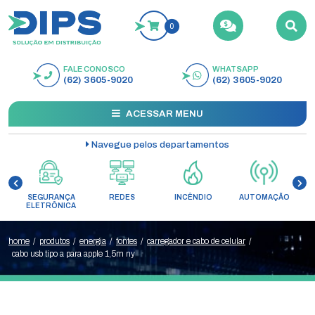
0
FALE CONOSCO
WHATSAPP
BUSCAR
(62) 3605-9020
(62) 3605-9020
ACESSAR MENU
Navegue pelos departamentos
SEGURANÇA
REDES
INCÊNDIO
AUTOMAÇÃO
C
ELETRÔNICA
home
/
produtos
/
energia
/
fontes
/
carregador e cabo de celular
/
cabo usb tipo a para apple 1,5m ny