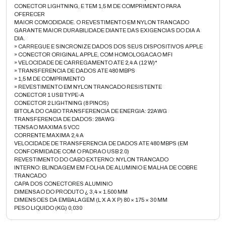
CONECTOR LIGHTNING, E TEM 1,5 M DE COMPRIMENTO PARA
OFERECER
MAIOR COMODIDADE. O REVESTIMENTO EM NYLON TRANCADO
GARANTE MAIOR DURABILIDADE DIANTE DAS EXIGENCIAS DO DIA A
DIA.
» CARREGUE E SINCRONIZE DADOS DOS SEUS DISPOSITIVOS APPLE
» CONECTOR ORIGINAL APPLE, COM HOMOLOGACAO MFI
» VELOCIDADE DE CARREGAMENTO ATE 2,4 A (12 W)*
» TRANSFERENCIA DE DADOS ATE 480 MBPS
» 1,5 M DE COMPRIMENTO
» REVESTIMENTO EM NYLON TRANCADO RESISTENTE
CONECTOR 1 USB TYPE-A
CONECTOR 2 LIGHTNING (8 PINOS)
BITOLA DO CABO TRANSFERENCIA DE ENERGIA: 22AWG
TRANSFERENCIA DE DADOS: 28AWG
TENSAO MAXIMA 5 VCC
CORRENTE MAXIMA 2,4 A
VELOCIDADE DE TRANSFERENCIA DE DADOS ATE 480 MBPS (EM
CONFORMIDADE COM O PADRAO USB 2.0)
REVESTIMENTO DO CABO EXTERNO: NYLON TRANCADO
INTERNO: BLINDAGEM EM FOLHA DE ALUMINIO E MALHA DE COBRE
TRANCADO
CAPA DOS CONECTORES ALUMINIO
DIMENSAO DO PRODUTO ¿ 3,4 × 1.500 MM
DIMENSOES DA EMBALAGEM (L X A X P) 80 × 175 × 30 MM
PESO LIQUIDO (KG) 0,030