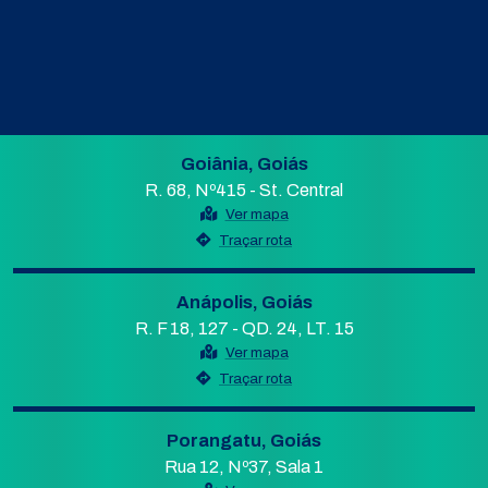
Goiânia, Goiás
R. 68, Nº415 - St. Central
Ver mapa
Traçar rota
Anápolis, Goiás
R. F 18, 127 - QD. 24, LT. 15
Ver mapa
Traçar rota
Porangatu, Goiás
Rua 12, Nº37, Sala 1