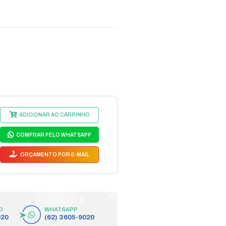
m
ABO OPTICO DROP 1FO G65
1KM
digo do Fabricante: 37466
37466
egmento:
FIBRA DROP
bricante:
NAZDA
BO OPTICO DROP 1FO G657A BLIND PT 1KM