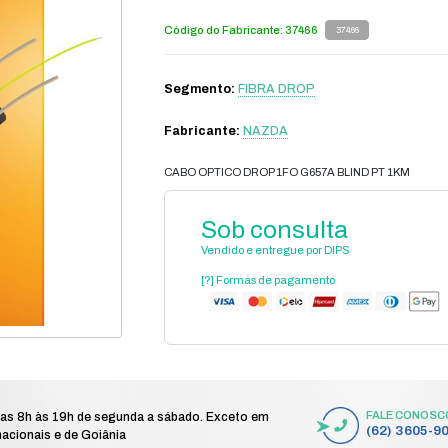
des
fibra óptica
fibra drop
cabo optico drop 1fo g657a blind pt 1k
/
/
/
C
Có
S
Fa
CA