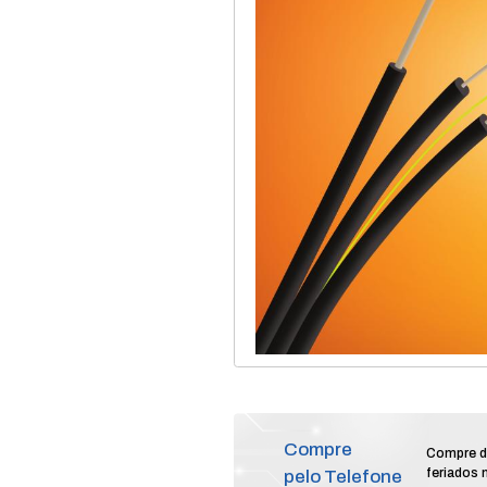
home
produtos
re
/
/