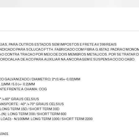
e
Compre das 8h às 19h de segunda a sá
feriados nacionais e de Goiânia
elefone