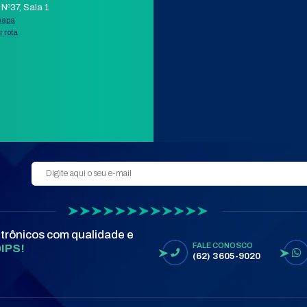
+ DETALHES
APP
COMPRAR PELO WHATSAPP
ORÇAMENTO POR E-MAIL
AIL
VER 