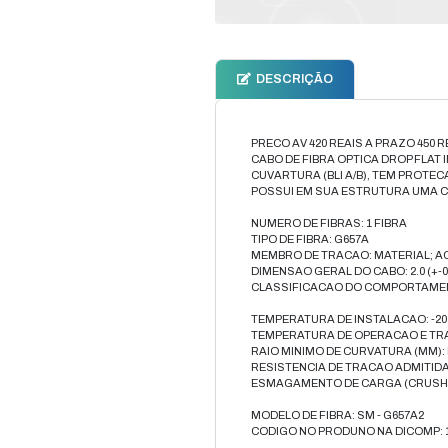
Compr
pelo T