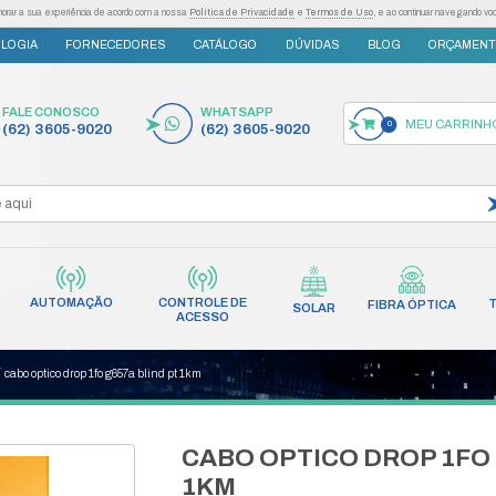
as tecnologias semelhantes para melhorar a sua experiência de acordo com a nossa
Po
S
INOVAÇÃO E TECNOLOGIA
FORNECEDORES
FALE CONOSCO
(62) 3605-9020
AUTOMAÇÃO
CONT
INCÊNDIO
REDES
AC