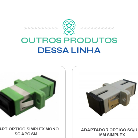
ÇÃO
420 REAIS A PRAZO 450 REIAS, PARA OUTROS ESTADOS S
IBRA OPTICA DROP FLAT INDICADO PARA SOLUCAO FTTH.
 (BLI A/B), TEM PROTECAO CONTRA TRACAO POR MEIO 
 SUA ESTRUTURA UMA CORDOALHA DE ACO PARA AUXIL
FIBRAS: 1 FIBRA
BRA: G657A
 TRACAO: MATERIAL; ACO GALVANIZADO / DIAMETRO; 2*(
ERAL DO CABO: 2.0 (+-0.1)MM / 5.0 (+- 0.2)MM
ACAO DO COMPORTAMENTE FRENTE A CHAMA: COG
RA DE INSTALACAO: -20° /+60° GRAUS CELSIUS
RA DE OPERACAO E TRANSPORTE: -40° /+70° GRAUS CE
MO DE CURVATURA (MM): LONG TERM 15D / SHORT TERM 3