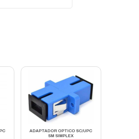
EM IMPOSTOS E FRETE AV 399 REAIS
 FABRICADO COM FIBRA G.657A2. PADRAO MONOMODO CO
DE DOIS MEMBROS METALICOS. POR SE TRATAR DE UM C
IAR NA ANCORAGEM E SUSPENSAOO DO CABO.
0,45+-0,02)MM
LSIUS
0D