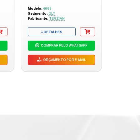
RM 600
0 / SHORT TERM 2200
S PRODUTOS
SA LINHA