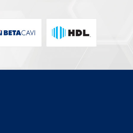
NO
ADAPTADOR OPTICO SC/UPC
MM SIMPLEX
Modelo:
7420
Segmento:
OLT
Fabricante:
TERZIAN