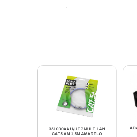
DESCRI
PRECO AV 
CABO DE F
CUVARTURA
POSSUI EM
NUMERO DE 
TIPO DE FI
MEMBRO DE
DIMENSAO G
CLASSIFIC
TEMPERATU
TEMPERATU
RAIO MINI