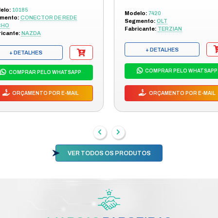
A DE TRACAO ADMITIDA (N): LONG TERM 300 / SHORT TE
TO DE CARGA (CRUSH LOAD) - N/100MM: LONG TERM 100
FIBRA: SM - G657A2
 PRODUNO NA DICOMP: 10401
OUTRO
DES