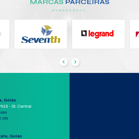
ADAPT OPTICO SIMPLEX MO
ILAN
SC APC SM
ELO
Modelo:
10185
Segmento:
CONECTOR DE REDE
MACHO
Fabricante:
NAZDA