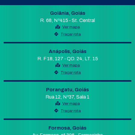
Goiânia, Goiás
R. 68, Nº415 - St. Central
Ver mapa
Traçar rota
Anápolis, Goiás
R. F 18, 127 - QD. 24, LT. 15
Ver mapa
Traçar rota
Porangatu, Goiás
Rua 12, Nº37, Sala 1
Ver mapa
Traçar rota
Formosa, Goiás