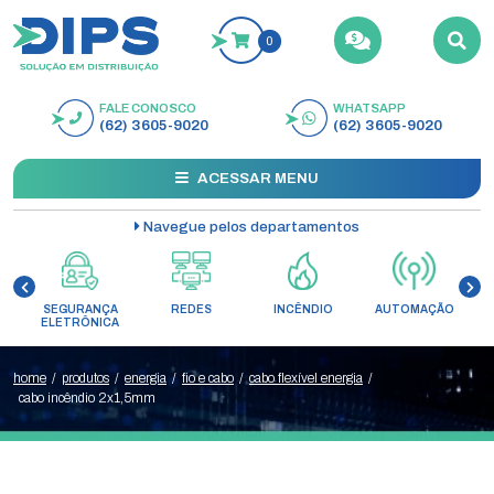
0
FALE CONOSCO
WHATSAPP
BUSCAR
(62) 3605-9020
(62) 3605-9020
ACESSAR MENU
Navegue pelos departamentos
SEGURANÇA
REDES
INCÊNDIO
AUTOMAÇÃO
C
ELETRÔNICA
home
/
produtos
/
energia
/
fio e cabo
/
cabo flexível energia
/
cabo incêndio 2x1,5mm