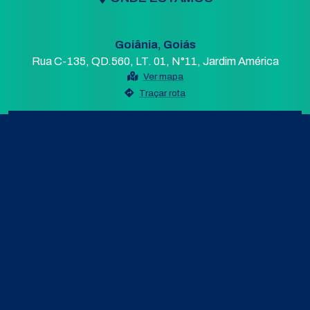
Goiânia, Goiás
Rua C-135, QD.560, LT. 01, N°11, Jardim América
Ver mapa
Traçar rota