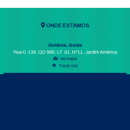
ONDE ESTAMOS
Goiânia, Goiás
Rua C-135, QD.560, LT. 01, N°11, Jardim América
Ver mapa
Traçar rota