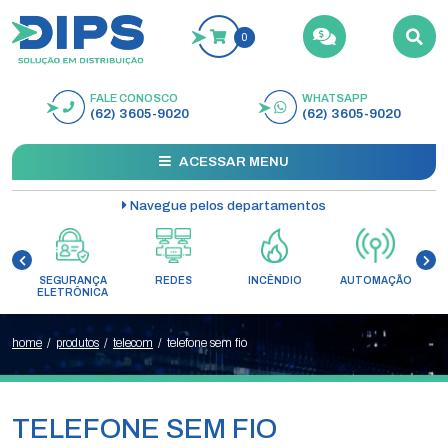
0
FALE CONOSCO
WHATSAPP
BUSCAR
(62) 3605-9020
(62) 3605-9020
ACESSAR MENU
Navegue pelos departamentos
SEGURANÇA
REDES
INCÊNDIO
AUTOMAÇÃO
C
ELETRÔNICA
home
/
produtos
/
telecom
/
telefone sem fio
TELEFONE SEM FIO