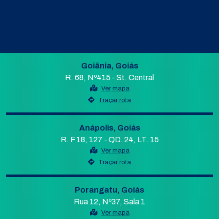
Goiânia, Goiás
R. 68, Nº415 - St. Central
Ver mapa
Traçar rota
Anápolis, Goiás
R. F 18, 127 - QD. 24, LT. 15
Ver mapa
Traçar rota
Porangatu, Goiás
Rua 12, Nº37, Sala 1
Ver mapa