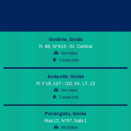
Goiânia, Goiás
R. 68, Nº415 - St. Central
Ver mapa
Traçar rota
Anápolis, Goiás
R. F 18, 127 - QD. 24, LT. 15
Ver mapa
Traçar rota
Porangatu, Goiás
Rua 12, Nº37, Sala 1
Ver mapa