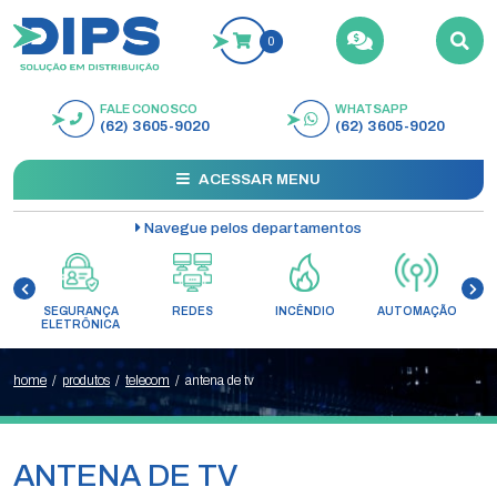
0
FALE CONOSCO
WHATSAPP
BUSCAR
(62) 3605-9020
(62) 3605-9020
ACESSAR MENU
Navegue pelos departamentos
SEGURANÇA
REDES
INCÊNDIO
AUTOMAÇÃO
C
ELETRÔNICA
home
/
produtos
/
telecom
/
antena de tv
ANTENA DE TV