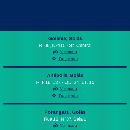
Goiânia, Goiás
R. 68, Nº415 - St. Central
Ver mapa
Traçar rota
Anápolis, Goiás
R. F 18, 127 - QD. 24, LT. 15
Ver mapa
Traçar rota
Porangatu, Goiás
Rua 12, Nº37, Sala 1
Ver mapa