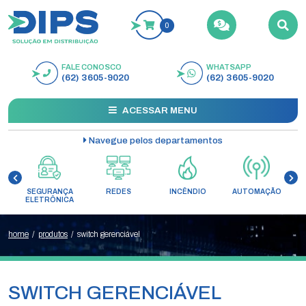
0
FALE CONOSCO
WHATSAPP
BUSCAR
(62) 3605-9020
(62) 3605-9020
ACESSAR MENU
Navegue pelos departamentos
SEGURANÇA
REDES
INCÊNDIO
AUTOMAÇÃO
C
ELETRÔNICA
home
/
produtos
/
switch gerenciável
SWITCH GERENCIÁVEL