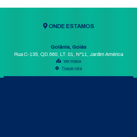
ONDE ESTAMOS
Goiânia, Goiás
Rua C-135, QD.560, LT. 01, N°11, Jardim América
Ver mapa
Traçar rota