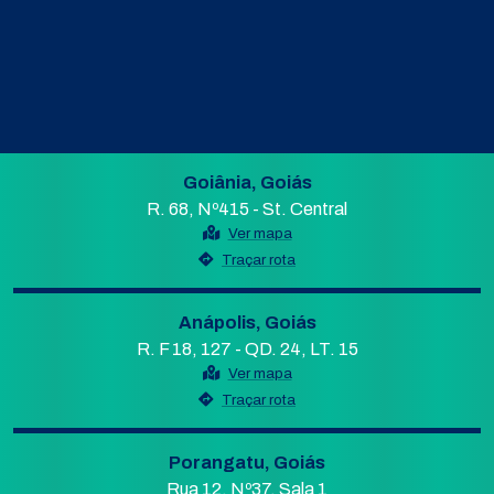
Goiânia, Goiás
R. 68, Nº415 - St. Central
Ver mapa
Traçar rota
Anápolis, Goiás
R. F 18, 127 - QD. 24, LT. 15
Ver mapa
Traçar rota
Porangatu, Goiás
Rua 12, Nº37, Sala 1