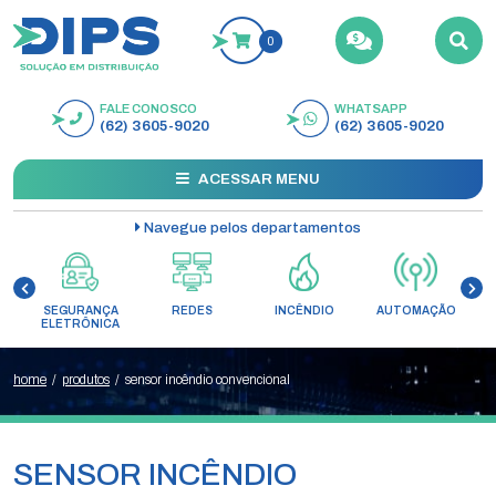
0
FALE CONOSCO
WHATSAPP
BUSCAR
(62) 3605-9020
(62) 3605-9020
ACESSAR MENU
Navegue pelos departamentos
SEGURANÇA
REDES
INCÊNDIO
AUTOMAÇÃO
C
ELETRÔNICA
home
/
produtos
/
sensor incêndio convencional
SENSOR INCÊNDIO