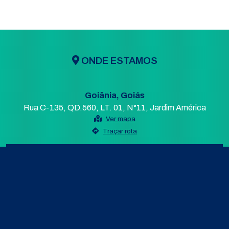
ONDE ESTAMOS
Goiânia, Goiás
Rua C-135, QD.560, LT. 01, N°11, Jardim América
Ver mapa
Traçar rota