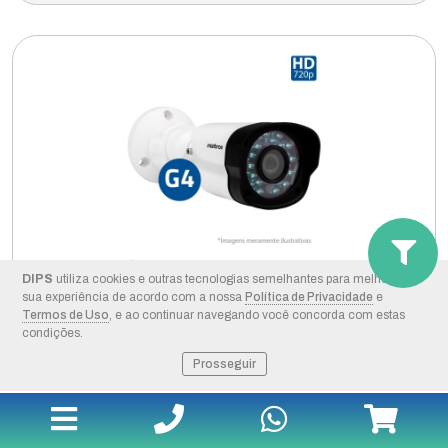
CÂMERA IR 20M VHD 1120 B G4
DIPS
utiliza cookies e outras tecnologias semelhantes para melhorar a
sua experiência de acordo com a nossa
Política de Privacidade
e
Modelo:
4565256
Termos de Uso
, e ao continuar navegando você concorda com estas
Segmento:
CÂMERA VEICULAR
condições.
Fabricante:
INTELBRAS
Prosseguir
+ DETALHES
COMPRAR PELO WHATSAPP