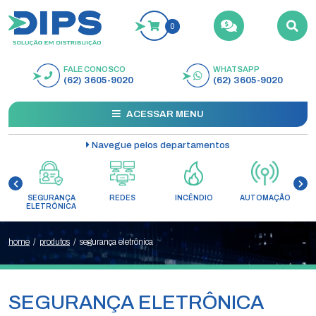
0
FALE CONOSCO
WHATSAPP
BUSCAR
(62) 3605-9020
(62) 3605-9020
ACESSAR MENU
Navegue pelos departamentos
SEGURANÇA
REDES
INCÊNDIO
AUTOMAÇÃO
C
ELETRÔNICA
home
/
produtos
/
segurança eletrônica
SEGURANÇA ELETRÔNICA