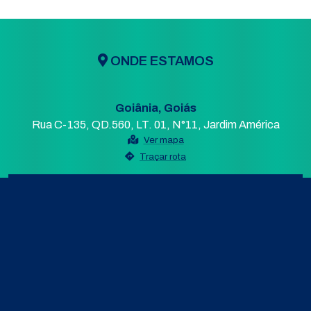
ONDE ESTAMOS
Goiânia, Goiás
Rua C-135, QD.560, LT. 01, N°11, Jardim América
Ver mapa
Traçar rota