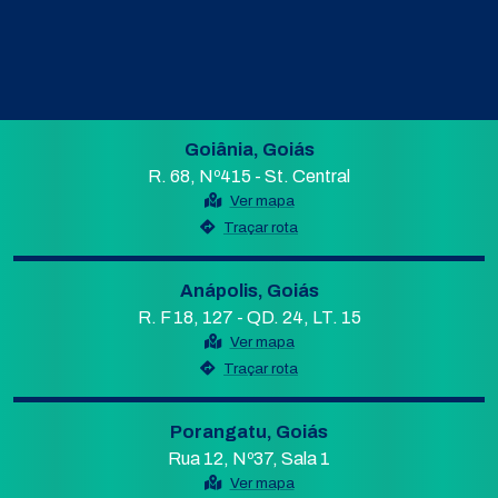
Goiânia, Goiás
R. 68, Nº415 - St. Central
Ver mapa
Traçar rota
Anápolis, Goiás
R. F 18, 127 - QD. 24, LT. 15
Ver mapa
Traçar rota
Porangatu, Goiás
Rua 12, Nº37, Sala 1
Ver mapa