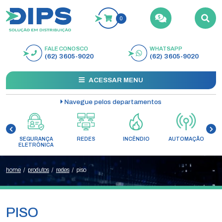
0
FALE CONOSCO
WHATSAPP
BUSCAR
(62) 3605-9020
(62) 3605-9020
ACESSAR MENU
Navegue pelos departamentos
SEGURANÇA
REDES
INCÊNDIO
AUTOMAÇÃO
C
ELETRÔNICA
home
/
produtos
/
redes
/
piso
PISO