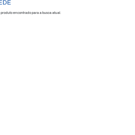
rede
FRETE GRÁTIS
ENVIAMOS P
ENVIO EM 48H
TODO BRASI
PAREDE
Nenhum produto encontrado para a busca a