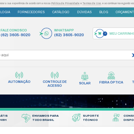
as tecnologias semelhantes para melhorar a sua experiência de acordo com a nossa
Po
S
INOVAÇÃO E TECNOLOGIA
FORNECEDORES
FALE CONOSCO
(62) 3605-9020
AUTOMAÇÃO
CONT
INCÊNDIO
REDES
AC