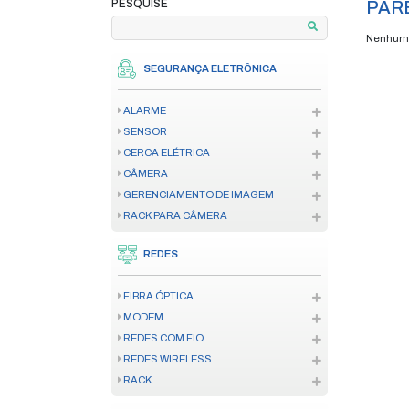
home
produtos
pa
/
/
PAGAMENTO EM ATÉ 12X
**VERIFIQUE AS CONDIÇÕES
PESQUISE
SEGURANÇA ELETRÔNICA
ALARME
SENSOR
CERCA ELÉTRICA