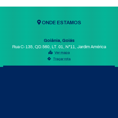
ONDE ESTAMOS
Goiânia, Goiás
Rua C-135, QD.560, LT. 01, N°11, Jardim América
Ver mapa
Traçar rota