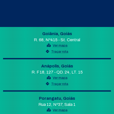
Goiânia, Goiás
R. 68, Nº415 - St. Central
Ver mapa
Traçar rota
Anápolis, Goiás
R. F 18, 127 - QD. 24, LT. 15
Ver mapa
Traçar rota
Porangatu, Goiás
Rua 12, Nº37, Sala 1
Ver mapa