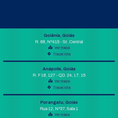
Goiânia, Goiás
R. 68, Nº415 - St. Central
Ver mapa
Traçar rota
Anápolis, Goiás
R. F 18, 127 - QD. 24, LT. 15
Ver mapa
Traçar rota
Porangatu, Goiás
Rua 12, Nº37, Sala 1
Ver mapa