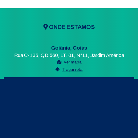
ONDE ESTAMOS
Goiânia, Goiás
Rua C-135, QD.560, LT. 01, N°11, Jardim América
Ver mapa
Traçar rota