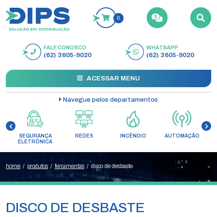
0
FALE CONOSCO
WHATSAPP
BUSCAR
(62) 3605-9020
(62) 3605-9020
ACESSAR MENU
Navegue pelos departamentos
SEGURANÇA
REDES
INCÊNDIO
AUTOMAÇÃO
C
ELETRÔNICA
home
/
produtos
/
ferramentas
/
disco de desbaste
DISCO DE DESBASTE