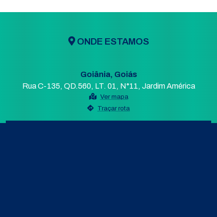
ONDE ESTAMOS
Goiânia, Goiás
Rua C-135, QD.560, LT. 01, N°11, Jardim América
Ver mapa
Traçar rota