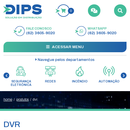
0
FALE CONOSCO
WHATSAPP
BUSCAR
(62) 3605-9020
(62) 3605-9020
ACESSAR MENU
Navegue pelos departamentos
SEGURANÇA
REDES
INCÊNDIO
AUTOMAÇÃO
C
ELETRÔNICA
home
/
produtos
/
dvr
DVR