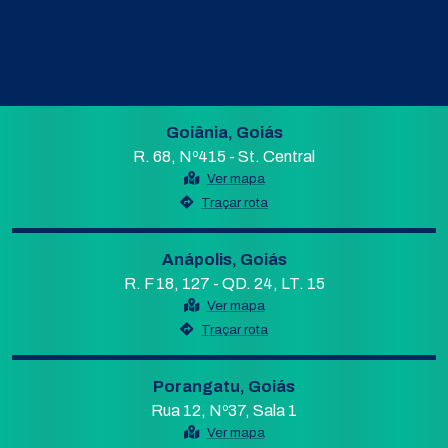
Goiânia, Goiás
R. 68, Nº415 - St. Central
Ver mapa
Traçar rota
Anápolis, Goiás
R. F 18, 127 - QD. 24, LT. 15
Ver mapa
Traçar rota
Porangatu, Goiás
Rua 12, Nº37, Sala 1
Ver mapa