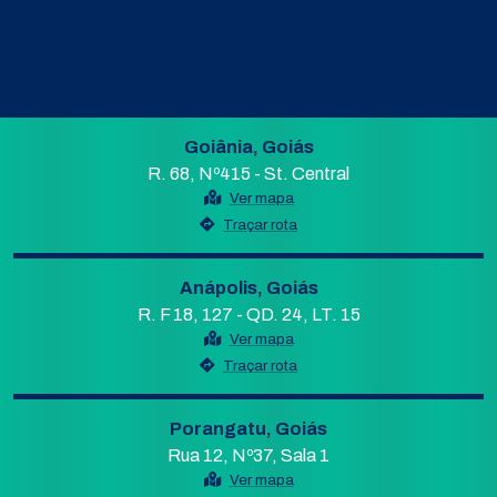
Goiânia, Goiás
R. 68, Nº415 - St. Central
Ver mapa
Traçar rota
Anápolis, Goiás
R. F 18, 127 - QD. 24, LT. 15
Ver mapa
Traçar rota
Porangatu, Goiás
Rua 12, Nº37, Sala 1
Ver mapa