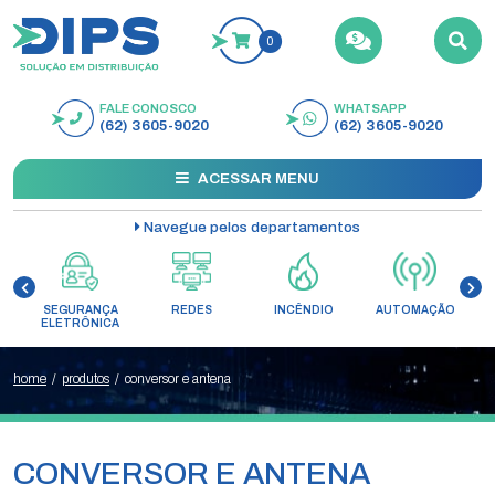
0
FALE CONOSCO
WHATSAPP
BUSCAR
(62) 3605-9020
(62) 3605-9020
ACESSAR MENU
Navegue pelos departamentos
SEGURANÇA
REDES
INCÊNDIO
AUTOMAÇÃO
C
ELETRÔNICA
home
/
produtos
/
conversor e antena
CONVERSOR E ANTENA