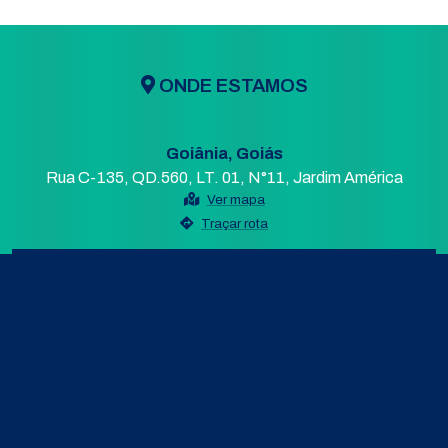
ONDE ESTAMOS
Goiânia, Goiás
Rua C-135, QD.560, LT. 01, N°11, Jardim América
Ver mapa
Traçar rota