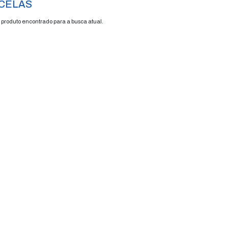
ncelas
FRETE GRÁTIS
ENVIAMOS P
ENVIO EM 48H
TODO BRASI
CANCELAS
Nenhum produto encontrado para a busca a