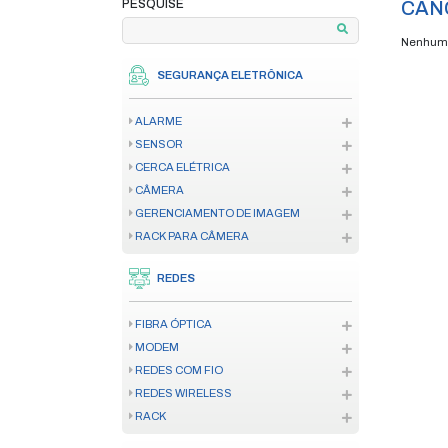
home
produtos
ca
/
/
PAGAMENTO EM ATÉ 12X
**VERIFIQUE AS CONDIÇÕES
PESQUISE
SEGURANÇA ELETRÔNICA
ALARME
SENSOR
CERCA ELÉTRICA