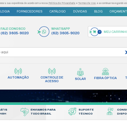
as tecnologias semelhantes para melhorar a sua experiência de acordo com a nossa
Po
S
INOVAÇÃO E TECNOLOGIA
FORNECEDORES
FALE CONOSCO
(62) 3605-9020
AUTOMAÇÃO
CONT
INCÊNDIO
REDES
AC