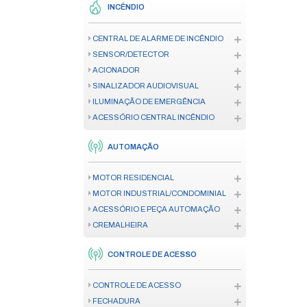
CÂMERA
GERENCIAMENTO DE IMAGEM
RACK PARA CÂMERA
REDES
FIBRA ÓPTICA
MODEM
REDES COM FIO
REDES WIRELESS
RACK
INCÊNDIO