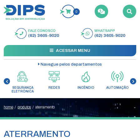
0
FALE CONOSCO
WHATSAPP
BUSCAR
(62) 3605-9020
(62) 3605-9020
ACESSAR MENU
Navegue pelos departamentos
SEGURANÇA
REDES
INCÊNDIO
AUTOMAÇÃO
C
ELETRÔNICA
home
/
produtos
/
aterramento
ATERRAMENTO