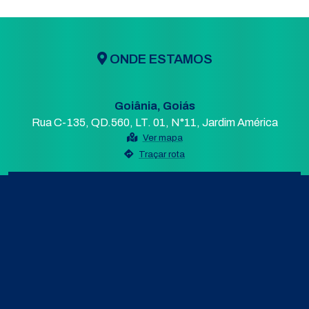
ONDE ESTAMOS
Goiânia, Goiás
Rua C-135, QD.560, LT. 01, N°11, Jardim América
Ver mapa
Traçar rota