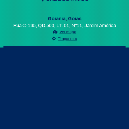
Goiânia, Goiás
Rua C-135, QD.560, LT. 01, N°11, Jardim América
Ver mapa
Traçar rota