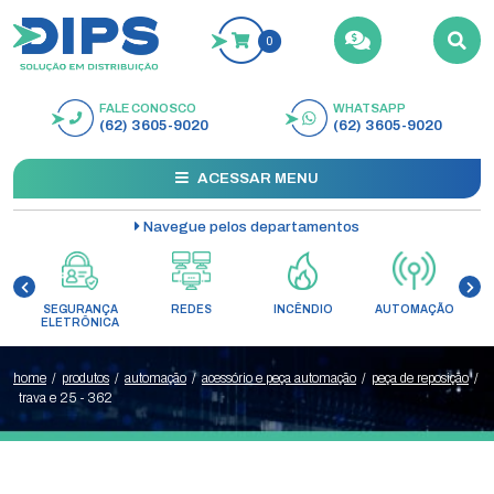
0
FALE CONOSCO
WHATSAPP
BUSCAR
(62) 3605-9020
(62) 3605-9020
ACESSAR MENU
Navegue pelos departamentos
SEGURANÇA
REDES
INCÊNDIO
AUTOMAÇÃO
C
ELETRÔNICA
home
/
produtos
/
automação
/
acessório e peça automação
/
peça de reposição
/
trava e 25 - 362