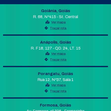
Goiânia, Goiás
R. 68, Nº415 - St. Central
Ver mapa
Traçar rota
Anápolis, Goiás
R. F 18, 127 - QD. 24, LT. 15
Ver mapa
Traçar rota
Porangatu, Goiás
Rua 12, Nº37, Sala 1
Ver mapa
Traçar rota
Formosa, Goiás