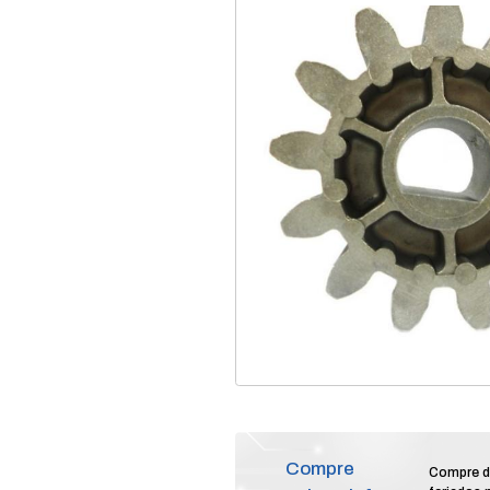
home
produtos
au
/
/
repos eng da cremal