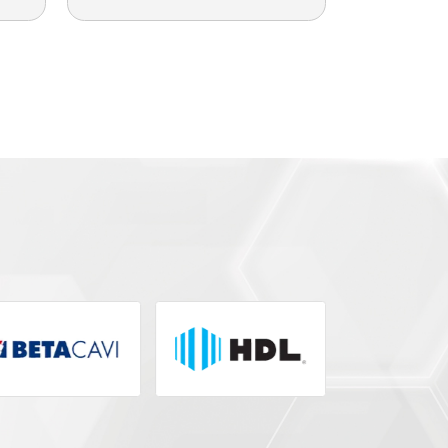
S PRODUTOS
SA LINHA
ACES FIXAÇÃO BASC (K) -
 8