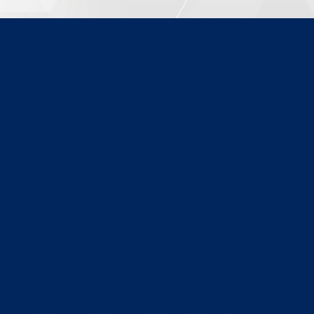
20000428
Modelo:
20000428
Segmento:
PEÇA DE REPOSIÇÃO
Fabricante:
NICE
+ DETALHES
COMPRAR PELO WHATSAPP
ORÇAMENTO POR E-MAIL