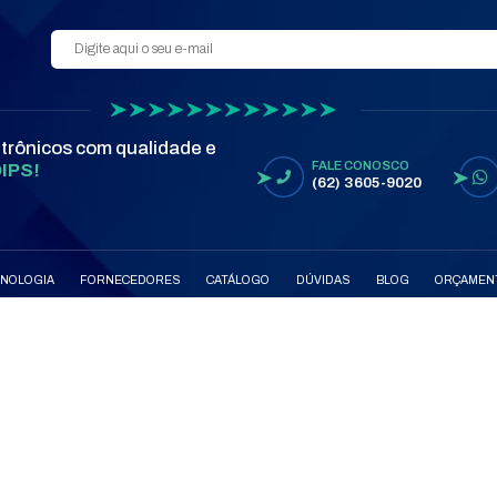
VER 
MARC