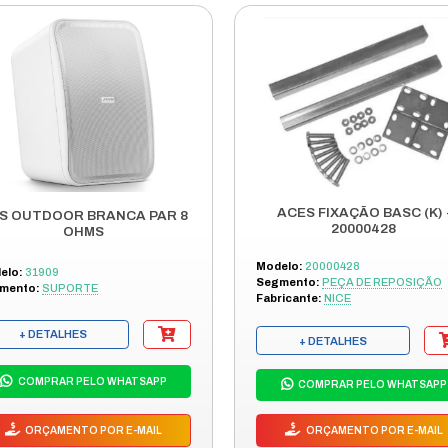
ÇÃO
 DA CREMALHEIRA DESL MAX MOD 6 ALUM INEJ - 1000227
ES E PECAS PECCININ.
EM COROA PECCININ EXTERNA.
R DESLIZANTE MODELO MAX ALUMINIO.