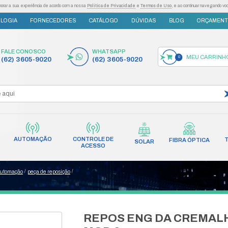
as tecnologias semelhantes para melhorar a sua experiência de acordo com a nossa
Po
S
INOVAÇÃO E TECNOLOGIA
FORNECEDORES
FALE CONOSCO
(62) 3605-9020
AUTOMAÇÃO
CONT
INCÊNDIO
REDES
AC