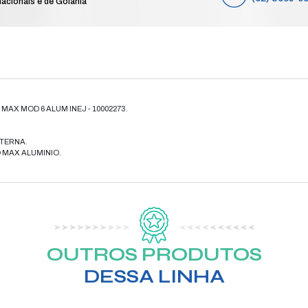
RE
e
Compre das 8h às 19h de segunda a sá
feriados nacionais e de Goiânia
elefone