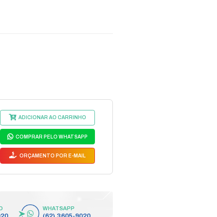
EPOS ENG DA CREMALHEIR
OD 6
digo do Fabricante: 10002273
10002273
egmento:
PEÇA DE REPOSIÇÃO
bricante:
NICE