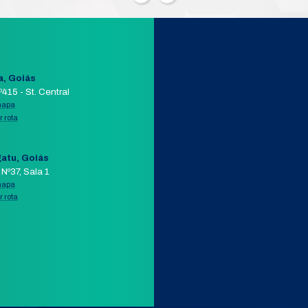
OHMS
Modelo:
31909
IZANTE
Segmento:
SUPORTE
+ DETALHES
COMPRAR PELO WHATSAPP
APP
AIL
ORÇAMENTO POR E-MAIL