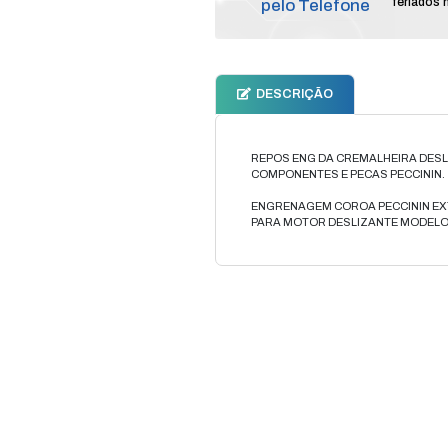
Compr
pelo T