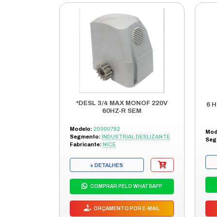
DESCRI
REPOS ENG
COMPONENT
ENGRENAG
PARA MOTO