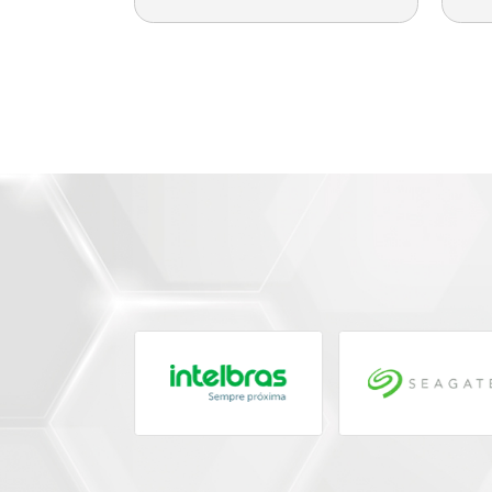
*DESL 3/4 MAX MONOF
2X2,62MM