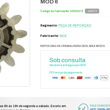
tomação
acessório e peça automação
peça de reposição
/
/
/
heira desl max mod 6
R
M
Có
S
Fa