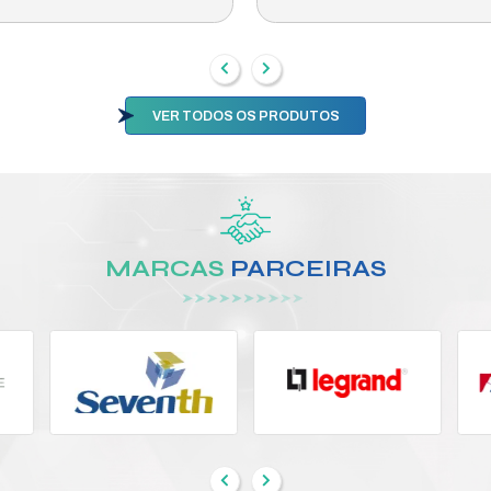
OUTRO
DES
 220V
6 HS OUTDOOR BRANCA PAR