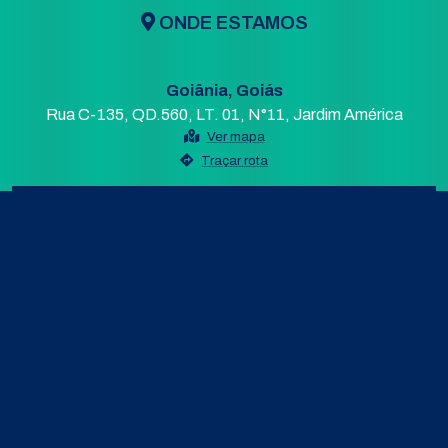
ONDE ESTAMOS
Goiânia, Goiás
Rua C-135, QD.560, LT. 01, N°11, Jardim América
Ver mapa
Traçar rota