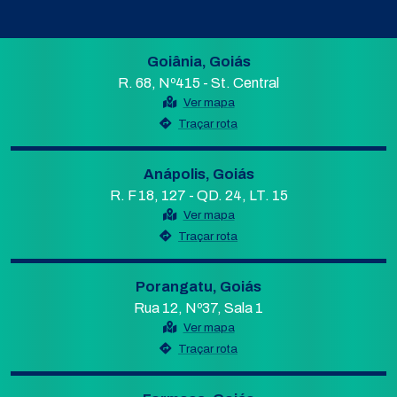
Goiânia, Goiás
R. 68, Nº415 - St. Central
Ver mapa
Traçar rota
Anápolis, Goiás
R. F 18, 127 - QD. 24, LT. 15
Ver mapa
Traçar rota
Porangatu, Goiás
Rua 12, Nº37, Sala 1
Ver mapa
Traçar rota