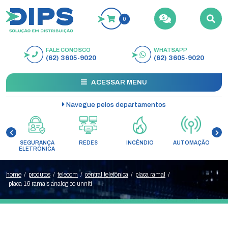
0
FALE CONOSCO
WHATSAPP
BUSCAR
(62) 3605-9020
(62) 3605-9020
ACESSAR MENU
Navegue pelos departamentos
SEGURANÇA
REDES
INCÊNDIO
AUTOMAÇÃO
C
ELETRÔNICA
home
/
produtos
/
telecom
/
central telefônica
/
placa ramal
/
placa 16 ramais analogico unniti