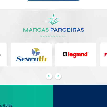
0-24V
ADAPTADOR ATA 200
Modelo:
4060200
Segmento:
ADAPTADOR E CABO
BO
Fabricante:
INTELBRAS
+ DETALHES