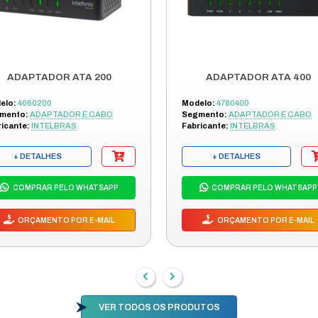
tato e saiba mais sobre esse produto!
OUTRO
DES