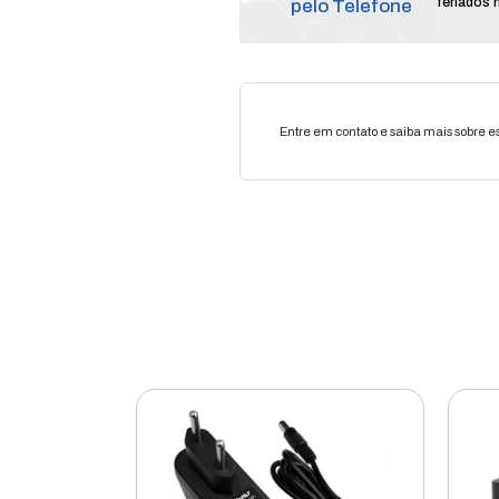
Compr
pelo T