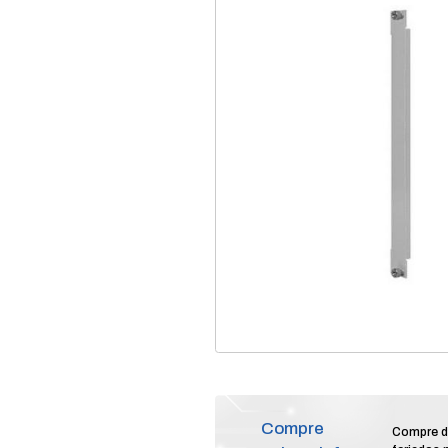
home
produtos
te
/
/
perfil metalico para