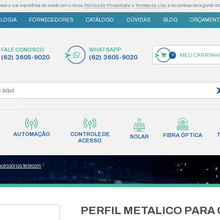
as tecnologias semelhantes para melhorar a sua experiência de acordo com a nossa
Po
S
INOVAÇÃO E TECNOLOGIA
FORNECEDORES
FALE CONOSCO
(62) 3605-9020
AUTOMAÇÃO
CONT
INCÊNDIO
REDES
AC