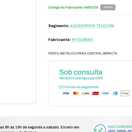
lecom
acessórios telecom
acessórios telecom
/
/
/
 central impacta
P
Có
S
Fa