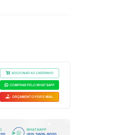
ERFIL METALICO PARA CE
digo do Fabricante: 4990329
4990329
egmento:
ACESSÓRIOS TELECOM
bricante:
INTELBRAS