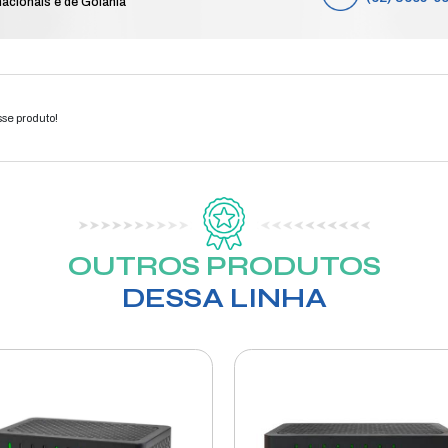
PE
e
Compre das 8h às 19h de segunda a sá
feriados nacionais e de Goiânia
elefone