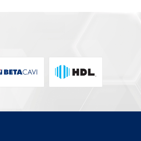
ADAPTADOR ATA 400
Modelo:
4780400
Segmento:
ADAPTADOR E CABO
Fabricante:
INTELBRAS
+ DETALHES