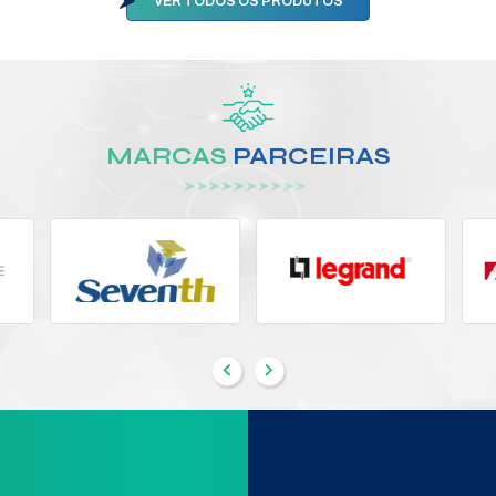
 220V
6 HS OUTDOOR BRANCA PAR
OHMS
Modelo:
31909
IZANTE
Segmento:
SUPORTE