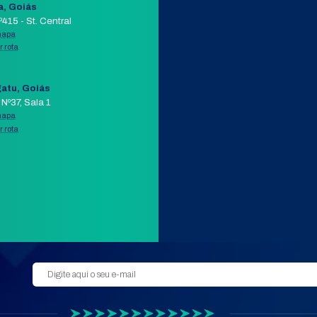
+ DETALHES
COMPRAR PELO WHATSAPP
APP
AIL
ORÇAMENTO POR E-MAIL
VER 