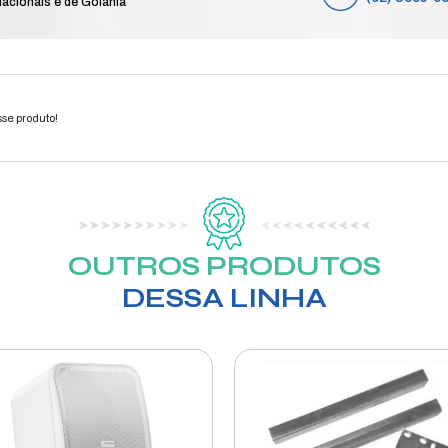
PA
e
Compre das 8h às 19h de segunda a sá
feriados nacionais e de Goiânia
elefone