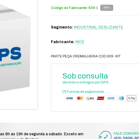
tomação
motor industrial/condominial
industrial deslizante
/
/
/
ra cod.639 - kit
P
Có
S
Fa