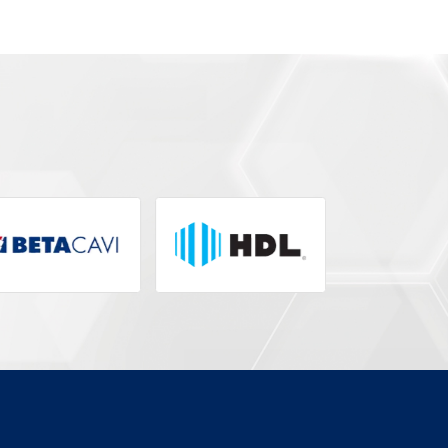
ACES FIXAÇÃO BASC (K) -
 8
20000428
Modelo:
20000428
Segmento:
PEÇA DE REPOSIÇÃO
Fabricante:
NICE