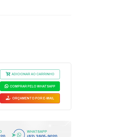
ARTE PEÇA CREMALHEIRA C
digo do Fabricante: 639-1
639-1
egmento:
INDUSTRIAL DESLIZANTE
bricante:
NICE