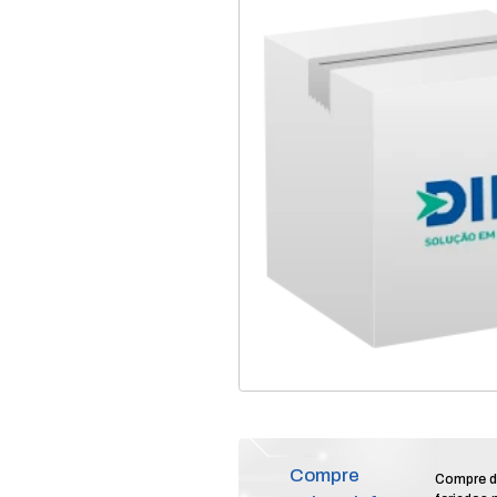
home
produtos
au
/
/
parte peça cremalhei