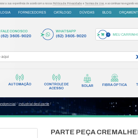
as tecnologias semelhantes para melhorar a sua experiência de acordo com a nossa
Po
S
INOVAÇÃO E TECNOLOGIA
FORNECEDORES
FALE CONOSCO
(62) 3605-9020
AUTOMAÇÃO
CONT
INCÊNDIO
REDES
AC