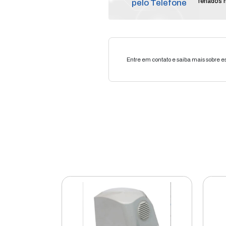
Compr
pelo T