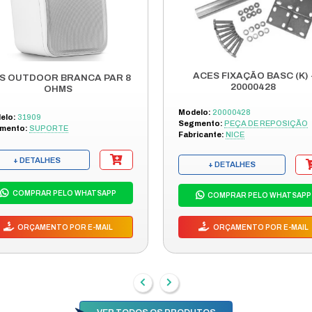
tato e saiba mais sobre esse produto!
OUTRO
DES