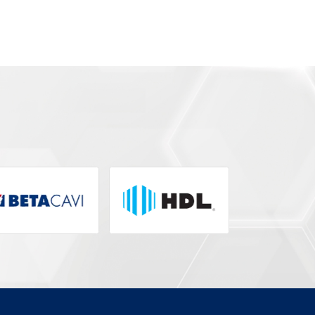
ADAPTADOR ATA 400
Modelo:
4780400
Segmento:
ADAPTADOR E CABO