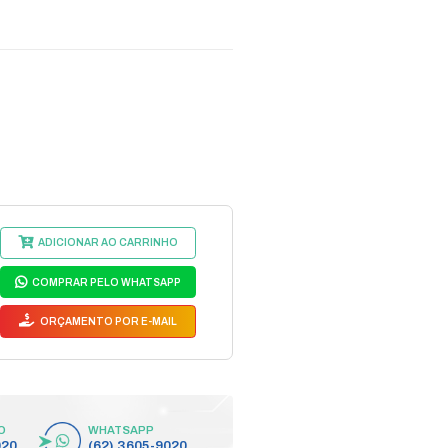
ICRO FILTRO MULTITOC AD
digo do Fabricante: MUMF0010
MUMF0010
egmento:
ACESSÓRIOS TELECOM
bricante:
MULTITOC