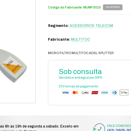
lecom
acessórios telecom
acessórios telecom
/
/
/
adsl splitter
M
Có
S
Fa