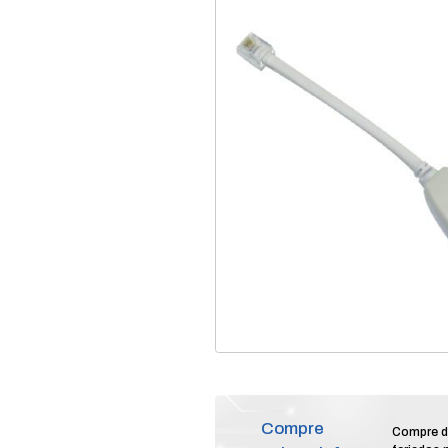
home
produtos
te
/
/
micro filtro multitoc 