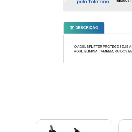
Compr
pelo T