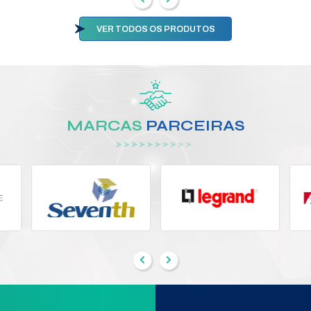
0-24V
ADAPTADOR ATA 200
Modelo:
4060200
Segmento:
ADAPTADOR E CABO