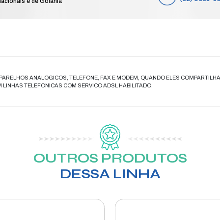
MI
e
Compre das 8h às 19h de segunda a sá
feriados nacionais e de Goiânia
elefone