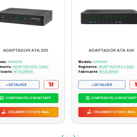
ÇÃO
LITTER PROTEGE SEUS APARELHOS ANALOGICOS, TELE
MINA, TAMBEM, RUIDOS EM LINHAS TELEFONICAS COM SER
OUTRO
DES