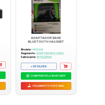
FONE, FAX E MODEM, QUANDO ELES COMPARTILHAM A M
VICO ADSL HABILITADO.
S PRODUTOS
SA LINHA