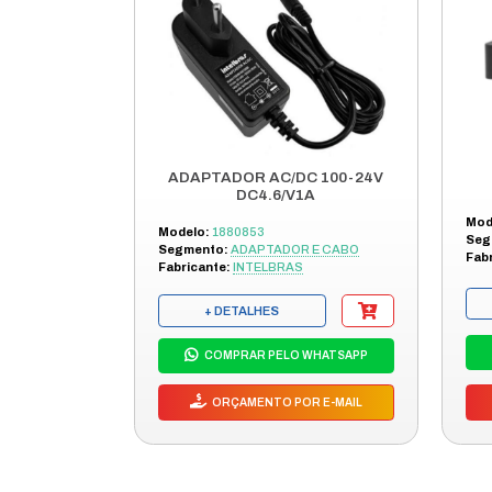
DESCRI
O ADSL SP
ADSL. ELI