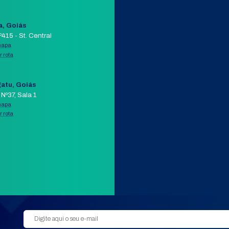
BO
Fabricante:
INTELBRAS
+ DETALHES
COMPRAR PELO WHATSAPP
APP
AIL
ORÇAMENTO POR E-MAIL
VER 