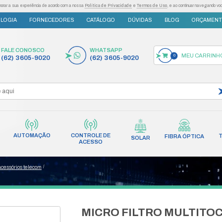
as tecnologias semelhantes para melhorar a sua experiência de acordo com a nossa
Po
S
INOVAÇÃO E TECNOLOGIA
FORNECEDORES
FALE CONOSCO
(62) 3605-9020
AUTOMAÇÃO
CONT
INCÊNDIO
REDES
AC