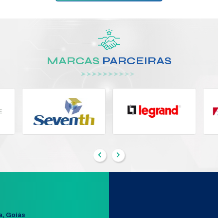
FIO
ADAPTADOR REDE USB P/ RJ
HZ
Modelo:
UE300
Segmento:
MESA CONTROLADORA
LARME
+ DETALHES