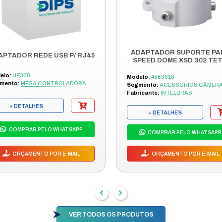
tato e saiba mais sobre esse produto!
OUTRO
DES