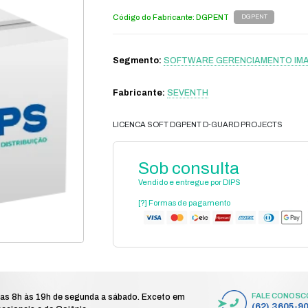
gurança eletrônica
gerenciamento de imagem
/
/
mento imagem
licenca soft dgpent d-guard projects
/
L
Có
S
Fa