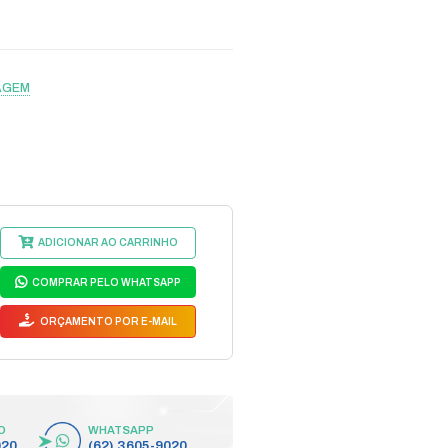
ICENCA SOFT DGPENT D-
digo do Fabricante: DGPENT
DGPENT
egmento:
SOFTWARE GERENCIAMENTO IMAGEM
bricante:
SEVENTH