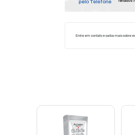
Compr
pelo T