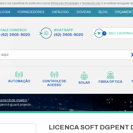
as tecnologias semelhantes para melhorar a sua experiência de acordo com a nossa
Po
S
INOVAÇÃO E TECNOLOGIA
FORNECEDORES
FALE CONOSCO
(62) 3605-9020
AUTOMAÇÃO
CONT
INCÊNDIO
REDES
AC