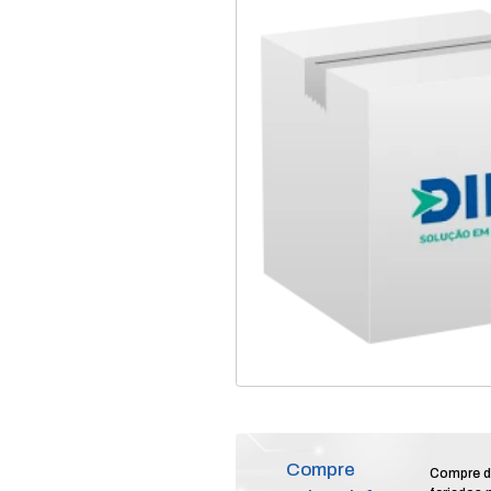
home
produtos
se
/
/
software gerencia