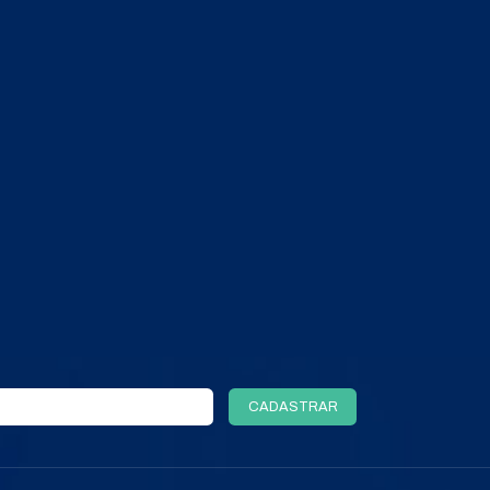
+ DETALHES
COMPRAR PELO WHATSAPP
ORÇAMENTO POR E-MAIL
TODOS OS PRODUTOS