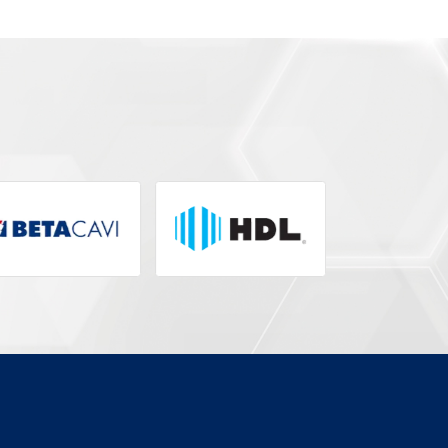
ADAPTADOR SUPORTE PARA
45
SPEED DOME XSD 302 TETO
Modelo:
4563816
Segmento:
ACESSÓRIOS CÂMERA
Fabricante:
INTELBRAS