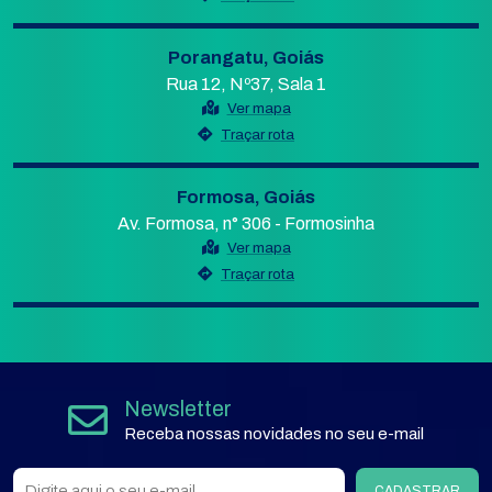
Porangatu, Goiás
Rua 12, Nº37, Sala 1
Ver mapa
Traçar rota
Formosa, Goiás
Av. Formosa, n° 306 - Formosinha
Ver mapa
Traçar rota
Newsletter
Receba nossas novidades no seu e-mail
CADASTRAR