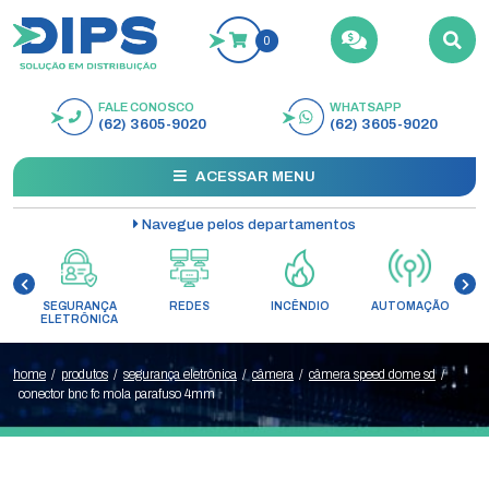
0
FALE CONOSCO
WHATSAPP
BUSCAR
(62) 3605-9020
(62) 3605-9020
ACESSAR MENU
Navegue pelos departamentos
SEGURANÇA
REDES
INCÊNDIO
AUTOMAÇÃO
C
ELETRÔNICA
home
/
produtos
/
segurança eletrônica
/
câmera
/
câmera speed dome sd
/
conector bnc fc mola parafuso 4mm