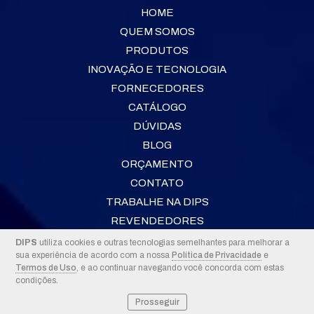
HOME
QUEM SOMOS
PRODUTOS
INOVAÇÃO E TECNOLOGIA
FORNECEDORES
CATÁLOGO
DÚVIDAS
BLOG
ORÇAMENTO
CONTATO
TRABALHE NA DIPS
REVENDEDORES
DIPS
utiliza cookies e outras tecnologias semelhantes para melhorar a
sua experiência de acordo com a nossa
Política de Privacidade
e
2026 © DIPS
Termos de Uso
, e ao continuar navegando você concorda com estas
condições.
Prosseguir