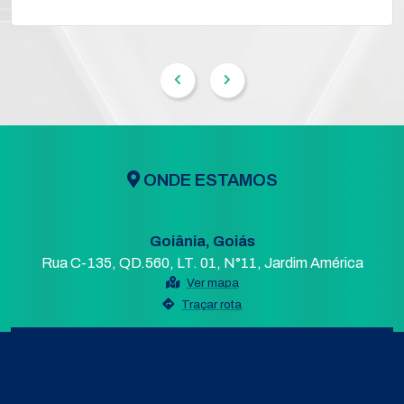
ONDE ESTAMOS
Goiânia, Goiás
Rua C-135, QD.560, LT. 01, N°11, Jardim América
Ver mapa
Traçar rota